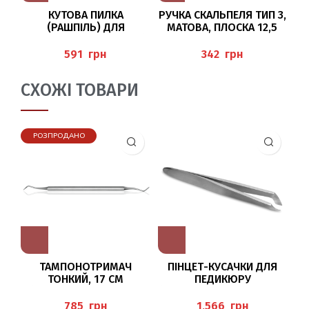
КУТОВА ПИЛКА
РУЧКА СКАЛЬПЕЛЯ ТИП 3,
Р
(РАШПІЛЬ) ДЛЯ
МАТОВА, ПЛОСКА 12,5
ПЕДИКЮРУ (ECKENFEILE),
СМ, BAEHR
BAEHR
грн
грн
СХОЖІ ТОВАРИ
РОЗПРОДАНО
ТАМПОНОТРИМАЧ
ПІНЦЕТ-КУСАЧКИ ДЛЯ
ТОНКИЙ, 17 СМ
ПЕДИКЮРУ
ШК
(TAMPONADEN) BAEHR
(HAUTZANGEN-PINZETTE),
BAEHR
грн
грн