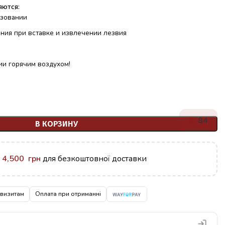
яются:
ьзовании
ания при вставке и извлечении лезвия
ии горячим воздухом!
84
В КОРЗИНУ
у
4,500
грн
для безкоштовної доставки
квизитам
Оплата при отриманні