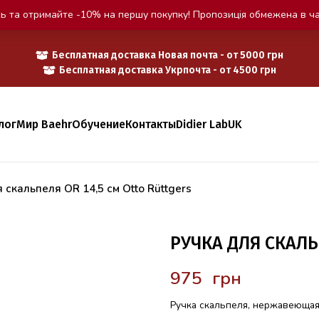
ь та отримайте -10% на першу покупку! Пропозиція обмежена в ча
Бесплатная доставка Новая почта - от 5000 грн
Бесплатная доставка Укрпочта - от 4500 грн
лог
Мир Baehr
Обучение
Контакты
Didier Lab
UK
 скальпеля OR 14,5 см Otto Rüttgers
РУЧКА ДЛЯ СКАЛЬ
грн
Ручка скальпеля, нержавеющая 