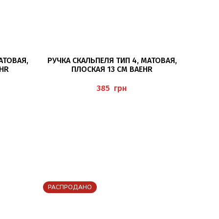
В КОРЗИНУ
АТОВАЯ,
РУЧКА СКАЛЬПЕЛЯ ТИП 4, МАТОВАЯ,
ГЕ
EHR
ПЛОСКАЯ 13 СМ BAEHR
ОР
(HORN
грн
РАСПРОДАНО
РАСПР