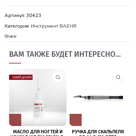
Артикул:
30423
Категория:
Инструмент BAEHR
Share:
ВАМ ТАКЖЕ БУДЕТ ИНТЕРЕСНО…
МАСЛО ДЛЯ НОГТЕЙ И
РУЧКА ДЛЯ СКАЛЬПЕЛЯ
РУ