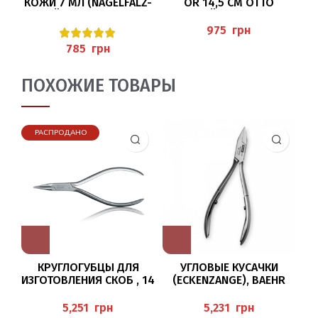
КОЖИ 7 МЛ (NAGELFALZ-
OR 14,5 СМ OTTO
М
ÖL) BAEHR ОТ
RÜTTGERS
ОНИХОЛИЗИСА С
грн
РОСТКАМИ ПШЕНИЦЫ
грн
ПОХОЖИЕ ТОВАРЫ
РАСПРОДАНО
КРУГЛОГУБЦЫ ДЛЯ
УГЛОВЫЕ КУСАЧКИ
Т
ИЗГОТОВЛЕНИЯ СКОБ , 14
(ECKENZANGE), BAEHR
СМ, AESCULAP BAEHR
(
грн
грн