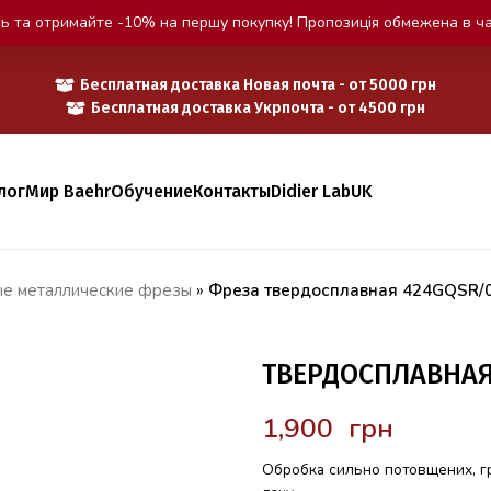
ь та отримайте -10% на першу покупку! Пропозиція обмежена в ча
Бесплатная доставка Новая почта - от 5000 грн
Бесплатная доставка Укрпочта - от 4500 грн
лог
Мир Baehr
Обучение
Контакты
Didier Lab
UK
ые металлические фрезы
»
Фреза твердосплавная 424GQSR/
ТВЕРДОСПЛАВНАЯ
грн
Обробка сильно потовщених, гри