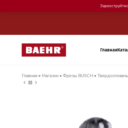
Зареєструйтес
Главная
Ката
Главная
»
Магазин
»
Фрезы BUSCH
»
Твердосплавн