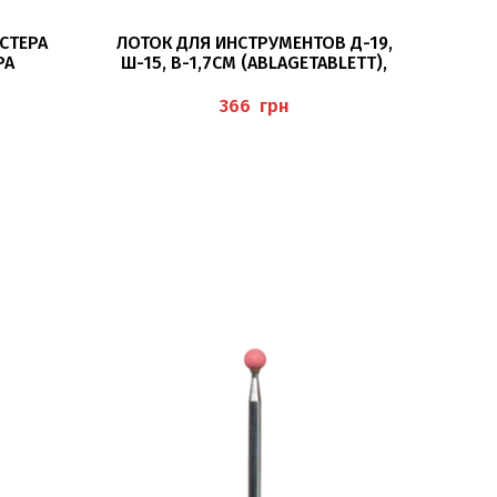
В КОРЗИНУ
СТЕРА
ЛОТОК ДЛЯ ИНСТРУМЕНТОВ Д-19,
ФРЕ
РА
Ш-15, В-1,7СМ (ABLAGETABLETT),
 MIT
BAEHR
HR
грн
РАСПР