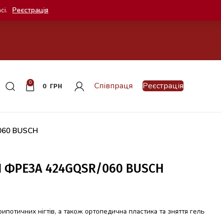
сі.
Реєстрація
0
Співпраця
Реєстрація
0
ГРН
060 BUSCH
 ФРЕЗА 424GQSR/060 BUSCH
потичних нігтів, а також ортопедична пластика та зняття гель