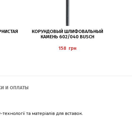
В КОРЗИНУ
РНИСТАЯ
КОРУНДОВЫЙ ШЛИФОВАЛЬНЫЙ
ФР
КАМЕНЬ 602/040 BUSCH
ЗЕР
грн
КИ И ОПЛАТЫ
технології та матеріалів для вставок.