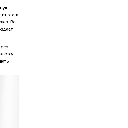
чную
ит это в
лез. Во
оздает
ерез
таются
шать