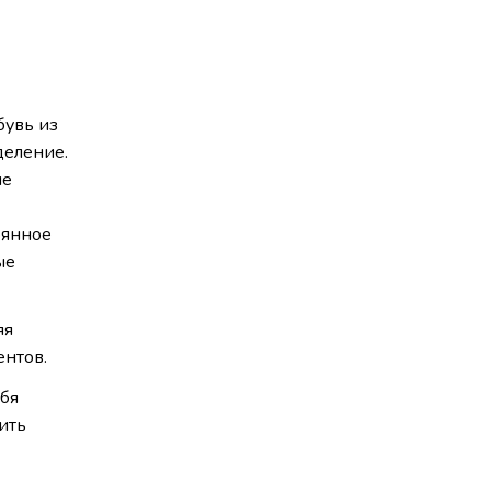
бувь из
деление.
ие
оянное
ые
яя
ентов.
ебя
ить