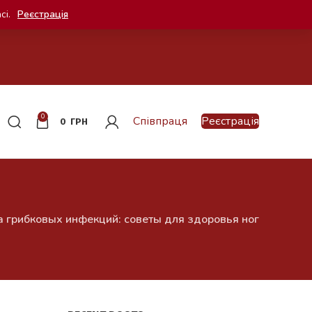
сі.
Реєстрація
0
Співпраця
Реєстрація
0
ГРН
 грибковых инфекций: советы для здоровья ног