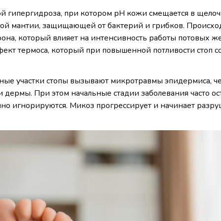
й гипергидроза, при котором рН кожи смещается в щело
ной мантии, защищающей от бактерий и грибков. Происход
ерона, который влияет на интенсивность работы потовых же
ект термоса, который при повышенной потливости стоп с
ные участки стопы вызывают микротравмы эпидермиса, ч
и дермы. При этом начальные стадии заболевания часто ос
но игнорируются. Микоз прогрессирует и начинает разру