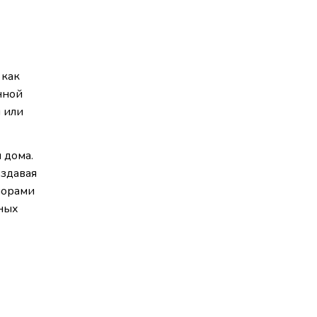
 как
нной
 или
 дома.
оздавая
порами
рных