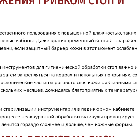
ЖЕНИЯ ГРИБКОМ СТОП И
ественного пользования с повышенной влажностью, таких
ушевые кабины. Даже кратковременный контакт с зараже
лезни, если защитный барьер кожи в этот момент ослаблен
 инструментов для гигиенической обработки стоп важно и
а затем закрепляться на коврах и напольных покрытиях, с
оскопические частицы рогового слоя кожи с активными с
нескольких месяцев, дожидаясь благоприятных температу
м стерилизации инструментария в педикюрном кабинете.
процессе неаккуратной обработки кутикулы провоцирует
й лечится гораздо сложнее и дольше, чем кожные формы.