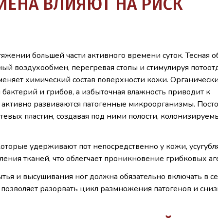
ГИЕНА ВЛИЯЮТ НА РИСК
яжении большей части активного времени суток. Тесная о
ный воздухообмен, перегревая стопы и стимулируя потоот
 меняет химический состав поверхности кожи. Органическ
 бактерий и грибов, а избыточная влажность приводит к
м активно развиваются патогенные микроорганизмы. Пост
евых пластин, создавая под ними полости, колонизируем
которые удерживают пот непосредственно у кожи, усугубл
ения тканей, что облегчает проникновение грибковых аг
тья и высушивания ног должна обязательно включать в с
о позволяет разорвать цикл размножения патогенов и сниз