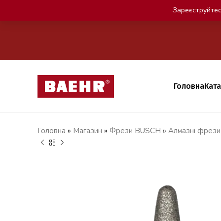
Зареєструйтес
Головна
Кат
Головна
»
Магазин
»
Фрези BUSCH
»
Алмазні фрези