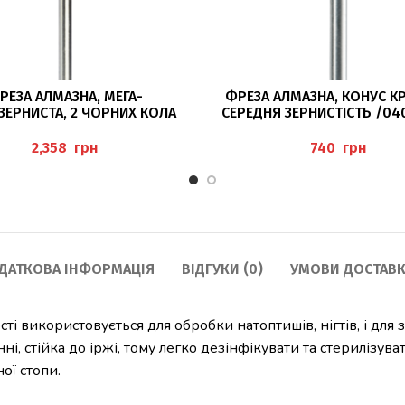
ДОДАТИ В КОШИК
ЧИТАТИ ДАЛІ
РЕЗА АЛМАЗНА, МЕГА-
ФРЕЗА АЛМАЗНА, КОНУС К
ЗЕРНИСТА, 2 ЧОРНИХ КОЛА
СЕРЕДНЯ ЗЕРНИСТІСТЬ /04
0/085 DIATWISTER BUSCH
грн
грн
ДАТКОВА ІНФОРМАЦІЯ
ВІДГУКИ (0)
УМОВИ ДОСТАВК
 використовується для обробки натоптишів, нігтів, і для з
ні, стійка до іржі, тому легко дезінфікувати та стерилізуват
ої стопи.