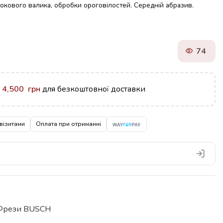
окового валика, обробки ороговілостей. Середній абразив.
74
у
4,500
грн
для безкоштовної доставки
візитами
Оплата при отриманні
Фрези BUSCH