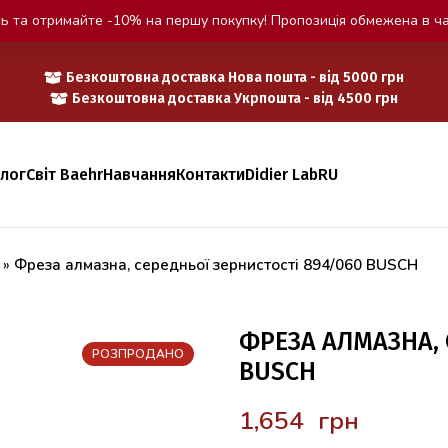
ь та отримайте -10% на першу покупку! Пропозиція обмежена в ча
Безкоштовна доставка Нова пошта - від 5000 грн
Безкоштовна доставка Укрпошта - від 4500 грн
алог
Світ Baehr
Навчання
Контакти
Didier Lab
RU
»
Фреза алмазна, середньої зернистості 894/060 BUSCH
ФРЕЗА АЛМАЗНА, 
РОЗПРОДАНО
BUSCH
грн