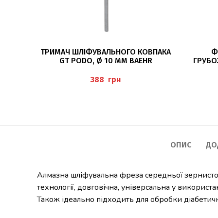
ДОДАТИ В КОШИК
ТРИМАЧ ШЛІФУВАЛЬНОГО КОВПАКА
Ф
GT PODO, Ø 10 ММ BAEHR
ГРУБО
DT488
грн
ОПИС
ДО
Алмазна шліфувальна фреза середньої зернистості
технології, довговічна, універсальна у використан
Також ідеально підходить для обробки діабетичн