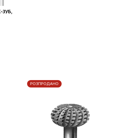
-ЗУБ,
РОЗПРОДАНО
РОЗПР