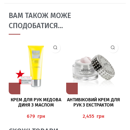
ВАМ ТАКОЖ МОЖЕ
СПОДОБАТИСЯ…
КРЕМ ДЛЯ РУК МЕДОВА
АНТИВІКОВИЙ КРЕМ ДЛЯ
ДИНЯ З МАСЛОМ
РУК З ЕКСТРАКТОМ
М
АВОКАДО І СЕЧОВИНОЮ
ГРАНАТУ ТА АРГАНОВИМ
75МЛ BAEHR
МАСЛОМ, 50 МЛ BAEHR
грн
грн