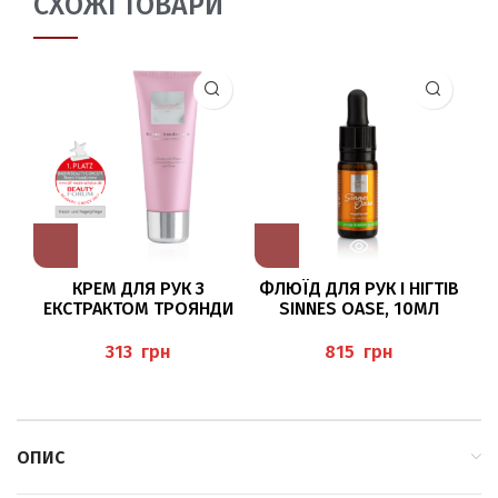
СХОЖІ ТОВАРИ
КРЕМ ДЛЯ РУК З
ФЛЮЇД ДЛЯ РУК І НІГТІВ
ЕКСТРАКТОМ ТРОЯНДИ
SINNES OASE, 10МЛ
ТА СЕЧОВИНОЮ 30МЛ
BAEHR
(ROSEN-HANDCREME),
грн
грн
BAEHR
ОПИС