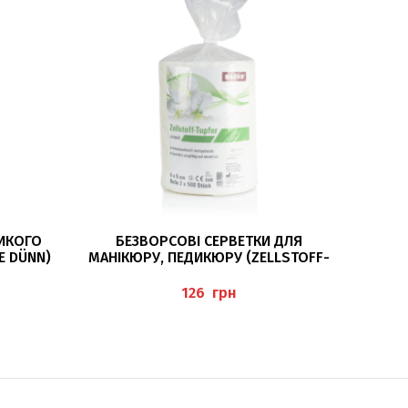
ЧИТАТИ ДАЛІ
ЛИКОГО
БЕЗВОРСОВІ СЕРВЕТКИ ДЛЯ
ЕЛАСТИ
E DÜNN)
МАНІКЮРУ, ПЕДИКЮРУ (ZELLSTOFF-
TUPFER), BAEHR
грн