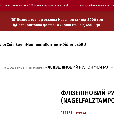
ь та отримайте -10% на першу покупку! Пропозиція обмежена в ча
Безкоштовна доставка Нова пошта - від 5000 грн
Безкоштовна доставка Укрпошта - від 4500 грн
алог
Світ Baehr
Навчання
Контакти
Didier Lab
RU
і та додаткові матеріали
»
ФЛІЗЕЛІНОВИЙ РУЛОН “КАПАЛІН
ФЛІЗЕЛІНОВИЙ Р
(NAGELFALZTAMP
грн