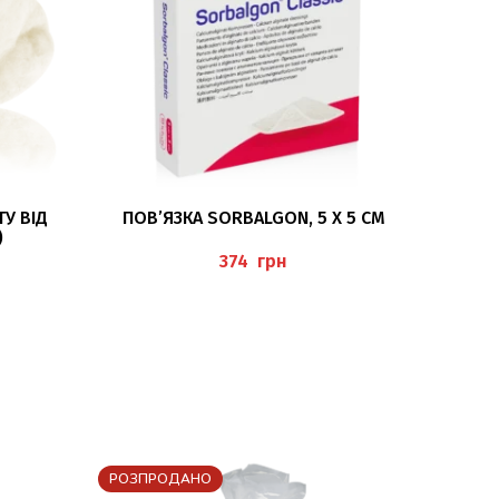
ДОДАТИ В КОШИК
У ВІД
ПОВ’ЯЗКА SORBALGON, 5 X 5 CM
)
грн
РОЗПРОДАНО
РОЗПР