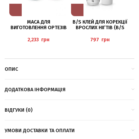
МАСА ДЛЯ
B/S КЛЕЙ ДЛЯ КОРЕКЦІЇ
П
ВИГОТОВЛЕННЯ ОРТЕЗІВ
ВРОСЛИХ НІГТІВ (B/S
BLANDA BLANDOS, SHORE
GLUE KLEBER)
3-5, 400 Г HERBITAS
грн
грн
ОПИС
ДОДАТКОВА ІНФОРМАЦІЯ
ВІДГУКИ (0)
УМОВИ ДОСТАВКИ ТА ОПЛАТИ