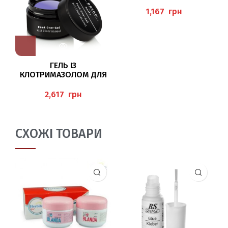
МЛ HERBITAS
грн
ГЕЛЬ ІЗ
КЛОТРИМАЗОЛОМ ДЛЯ
ПРОТЕЗУВАННЯ, 30 МЛ
(NAILS FEET ONE-GEL MIT
O
грн
CLOTRIMAZOL) BAEHR
MI
СХОЖІ ТОВАРИ