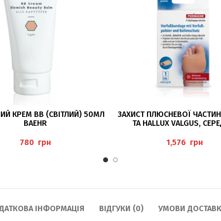
ДОДАТИ В КОШИК
ДОДАТИ В КОШИК
ИЙ КРЕМ BB (СВІТЛИЙ) 50МЛ
ЗАХИСТ ПЛЮСНЕВОЇ ЧАСТИН
BAEHR
ТА HALLUX VALGUS, СЕР
(VORFUSSBANDAGE M
VORFUSSPOLSTER U
грн
грн
BALLENSCHUTZ MIT POLYM
PEDIBAEHR
ДАТКОВА ІНФОРМАЦІЯ
ВІДГУКИ (0)
УМОВИ ДОСТАВК