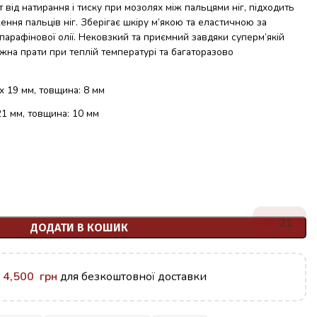
від натирання і тиску при мозолях між пальцями ніг, підходить
ення пальців ніг. Зберігає шкіру м’якою та еластичною за
арафінової олії. Нековзкий та приємний завдяки суперм’якій
жна прати при теплій температурі та багаторазово
x 19 мм, товщина: 8 мм
21 мм, товщина: 10 мм
21
ДОДАТИ В КОШИК
у
4,500
грн
для безкоштовної доставки