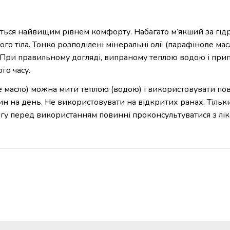
ються найвищим рівнем комфорту. Набагато м’якший за гідр
ого тіла. Тонко розподілені мінеральні олії (парафінове 
ю. При правильному догляді, випраному теплою водою і пр
го часу.
не масло) можна мити теплою (водою) і використовувати пов
ин на день. Не використовувати на відкритих ранах. Тільки
ігу перед використанням повинні проконсультуватися з лік