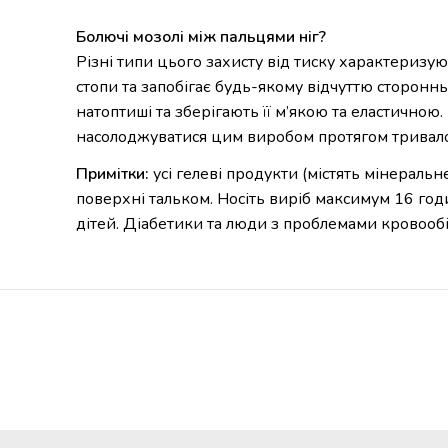
Болючі мозолі між пальцями ніг?
Різні типи цього захисту від тиску характеризу
стопи та запобігає будь-якому відчуттю стороннь
натоптиші та зберігають її м’якою та еластично
насолоджуватися цим виробом протягом тривало
Примітки:
усі гелеві продукти (містять мінераль
поверхні тальком. Носіть виріб максимум 16 год
дітей. Діабетики та люди з проблемами кровооб