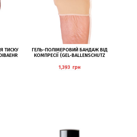
ЧИТАТИ ДАЛІ
Я ТИСКУ
ГЕЛЬ-ПОЛІМЕРОВИЙ БАНДАЖ ВІД
DIBAEHR
КОМПРЕСІЇ (GEL-BALLENSCHUTZ
BEDECKT) PEDIBAEHR
грн
РОЗПР