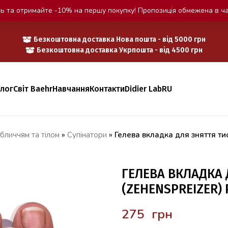
ь та отримайте -10% на першу покупку! Пропозиція обмежена в ча
Безкоштовна доставка Нова пошта - від 5000 грн
Безкоштовна доставка Укрпошта - від 4500 грн
алог
Світ Baehr
Навчання
Контакти
Didier Lab
RU
бличчям та тілом
»
Супінатори
»
Гелева вкладка для зняття т
ГЕЛЕВА ВКЛАДКА 
(ZEHENSPREIZER)
грн