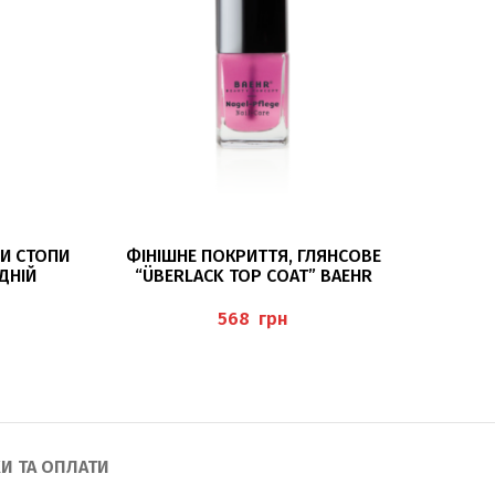
ДОДАТИ В КОШИК
И СТОПИ
ФІНІШНЕ ПОКРИТТЯ, ГЛЯНСОВЕ
ФІ
ЕДНIЙ
“ÜBERLACK TOP COAT” BAEHR
“ÜBER
IT
ND
грн
ER-GEL)
И ТА ОПЛАТИ