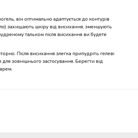
огель, він оптимально адаптується до контурів
масло) захищають шкіру від висихання, зменшують
ипудреному тальком після висихання ви будете
торно. Після висихання злегка припудріть гелеві
 для зовнішнього застосування. Берегти від
арем.