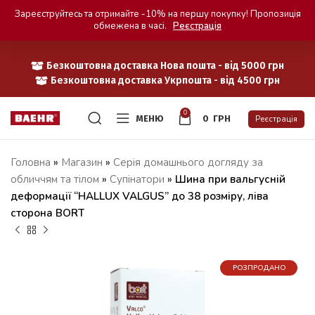
Зареєструйтесь та отримайте -10% на першу покупку! Пропозиція
обмежена в часі.
Реєстрація
Безкоштовна доставка Нова пошта - від 5000 грн
Безкоштовна доставка Укрпошта - від 4500 грн
0
МЕНЮ
0
ГРН
Реєстрація
Головна
»
Магазин
»
Серія домашнього догляду за
обличчям та тілом
»
Супінатори
»
Шина при вальгусній
деформації “HALLUX VALGUS” до 38 розміру, ліва
сторона BORT
РОЗПРОДАНО