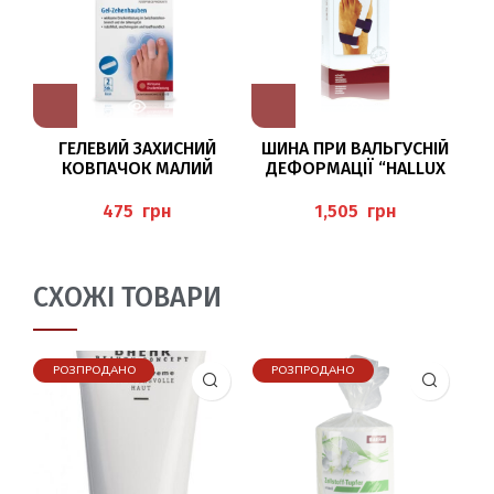
ГЕЛЕВИЙ ЗАХИСНИЙ
ШИНА ПРИ ВАЛЬГУСНІЙ
КОВПАЧОК МАЛИЙ
ДЕФОРМАЦІЇ “HALLUX
P
(ZEHENHAUBEN)
VALGUS” ДО 38 РОЗМІРУ,
PEDIBAEHR
ПРАВА СТОРОНА BORT
грн
грн
СХОЖІ ТОВАРИ
РОЗПРОДАНО
РОЗПРОДАНО