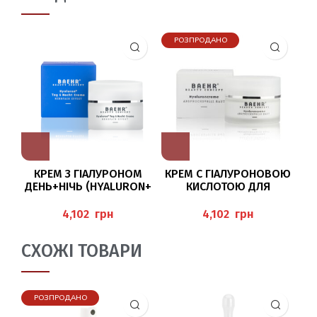
РОЗПРОДАНО
КРЕМ З ГІАЛУРОНОМ
КРЕМ С ГІАЛУРОНОВОЮ
ДЕНЬ+НІЧЬ (HYALURON+
КИСЛОТОЮ ДЛЯ
К
TAG & NACHT CREME), 50
ОБЛИЧЧЯ, 50МЛ
(
МЛ BAEHR
“HYALURONCREME”
PH
грн
грн
BAEHR
СХОЖІ ТОВАРИ
РОЗПРОДАНО