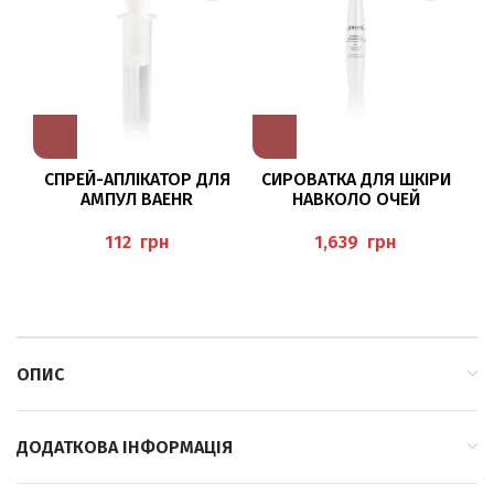
СПРЕЙ-АПЛІКАТОР ДЛЯ
СИРОВАТКА ДЛЯ ШКІРИ
З
АМПУЛ BAEHR
НАВКОЛО ОЧЕЙ
Д
HYALURON +
AUGENSERUM LIFT ROLL-
грн
грн
ON, 15 МЛ BAEHR
ОПИС
ДОДАТКОВА ІНФОРМАЦІЯ