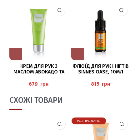
КРЕМ ДЛЯ РУК З
ФЛЮЇД ДЛЯ РУК І НІГТІВ
М
МАСЛОМ АВОКАДО ТА
SINNES OASE, 10МЛ
СЕЧОВИНОЮ 75МЛ
BAEHR
“LEMON-HANDCREME”,
грн
грн
BAEHR
СХОЖІ ТОВАРИ
РОЗПРОДАНО