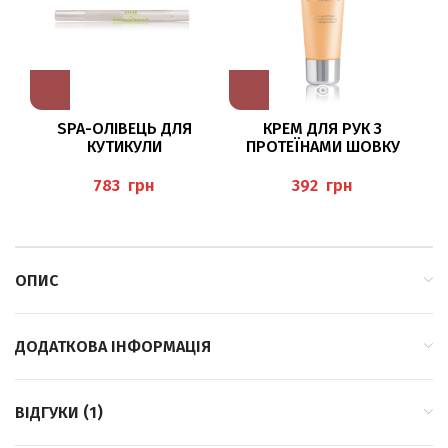
SPA-ОЛІВЕЦЬ ДЛЯ
КРЕМ ДЛЯ РУК З
КУТИКУЛИ
ПРОТЕЇНАМИ ШОВКУ
(NAGELHAUTPFLEGESTIFT
30МЛ (HANDCREME),
FRESH`N`FRUITY) 2,2 МЛ
BAEHR
грн
грн
BAEHR
ОПИС
ДОДАТКОВА ІНФОРМАЦІЯ
ВІДГУКИ (1)