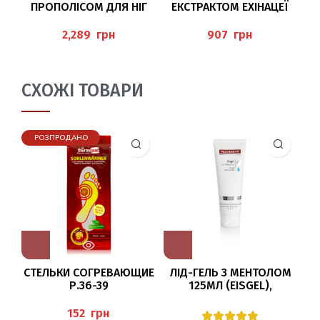
ПРОПОЛІСОМ ДЛЯ НІГ
ЕКСТРАКТОМ ЕХІНАЦЕЇ
300МЛ (CREMESCHAUM
125 МЛ
(
PROPOLIS), PEDIBAEHR
(SCHRUNDENSALBE MIT
грн
грн
ECHINACEA), PEDIBAEHR
СХОЖІ ТОВАРИ
РОЗПРОДАНО
СТЕЛЬКИ СОГРЕВАЮЩИЕ
ЛІД-ГЕЛЬ З МЕНТОЛОМ
Р.36-39
125МЛ (EISGEL),
PEDIBAEHR
грн