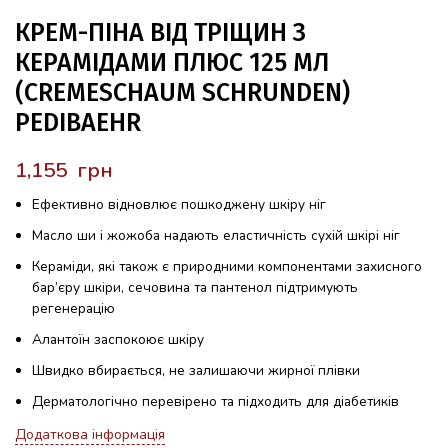
КРЕМ-ПІНА ВІД ТРІЩИН З
КЕРАМІДАМИ ПЛЮС 125 МЛ
(CREMESCHAUM SCHRUNDEN)
PEDIBAEHR
грн
Ефективно відновлює пошкоджену шкіру ніг
Масло ши і жожоба надають еластичність сухій шкірі ніг
Кераміди, які також є природними компонентами захисного
бар’єру шкіри, сечовина та пантенол підтримують
регенерацію
Алантоїн заспокоює шкіру
Швидко вбирається, не залишаючи жирної плівки
Дерматологічно перевірено та підходить для діабетиків
Додаткова інформація