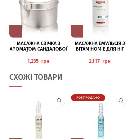
МАСАЖНА СВІЧКА З
МАСАЖНА ЕМУЛЬСІЯ З
АРОМАТОМ САНДАЛОВОЇ
ВІТАМІНОМ Е ДЛЯ НІГ
ОЛІЇ 50 МЛ BAEHR
500МЛ (MASSAGE-
“
EMULSION) PEDIBAEHR
грн
грн
СХОЖІ ТОВАРИ
РОЗПРОДАНО