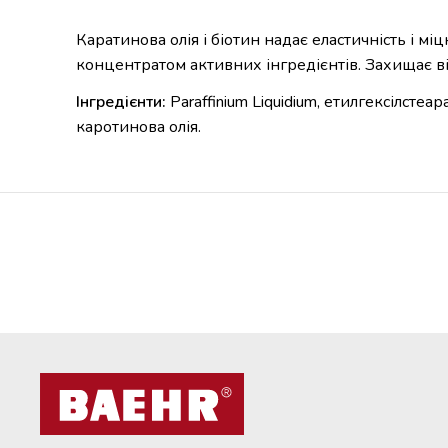
Каратинова олія і біотин надає еластичність і міц
концентратом активних інгредієнтів. Захищає в
Інгредієнти:
Paraffinium Liquidium, етилгексілстеа
каротинова олія.