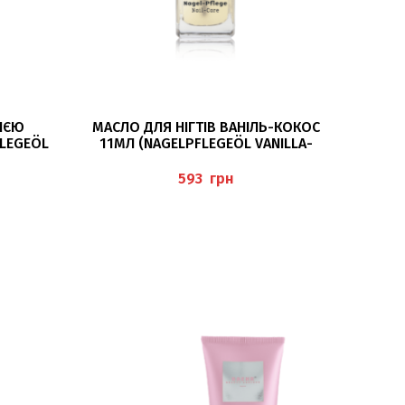
ДОДАТИ В КОШИК
ЛІЄЮ
МАСЛО ДЛЯ НІГТІВ ВАНІЛЬ-КОКОС
FLEGEÖL
11МЛ (NAGELPFLEGEÖL VANILLA-
COCO) BAEHR
грн