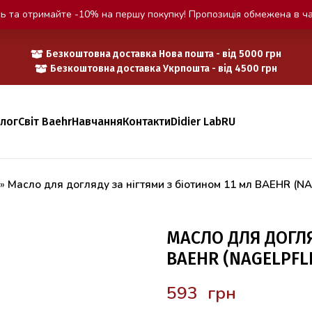
ь та отримайте -10% на першу покупку! Пропозиція обмежена в ча
Безкоштовна доставка Нова пошта - від 5000 грн
Безкоштовна доставка Укрпошта - від 4500 грн
алог
Світ Baehr
Навчання
Контакти
Didier Lab
RU
»
Масло для догляду за нігтями з біотином 11 мл BAEHR (N
МАСЛО ДЛЯ ДОГЛЯ
BAEHR (NAGELPFLE
грн