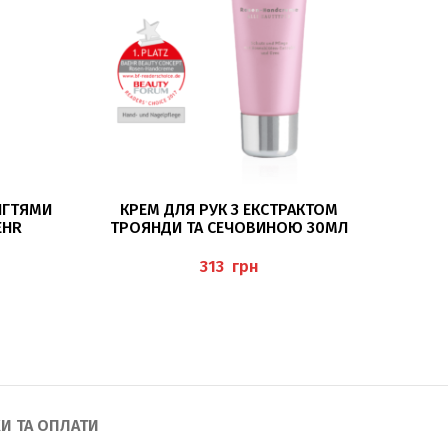
ДОДАТИ В КОШИК
ІГТЯМИ
КРЕМ ДЛЯ РУК З ЕКСТРАКТОМ
КРЕМ Д
EHR
ТРОЯНДИ ТА СЕЧОВИНОЮ 30МЛ
СЕЧ
(ROSEN-HANDCREME), BAEHR
грн
И ТА ОПЛАТИ