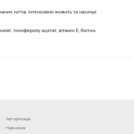
сканих нігтів. Інтенсивно живить та насичує
рилат, токоферолу ацетат, вітамін Е, біотин,
Авторизація
Навчання