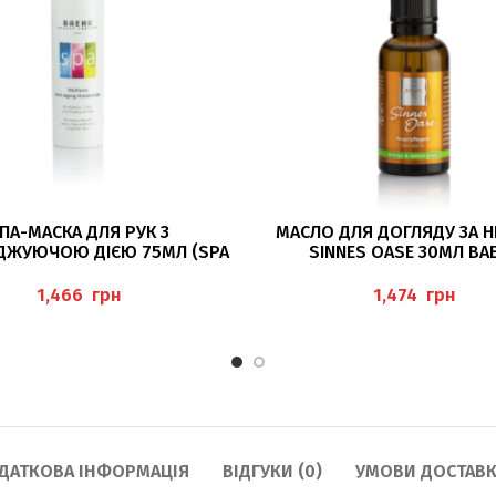
ДОДАТИ В КОШИК
ДОДАТИ В КОШИК
ПА-МАСКА ДЛЯ РУК З
МАСЛО ДЛЯ ДОГЛЯДУ ЗА Н
ЖУЮЧОЮ ДІЄЮ 75МЛ (SPA
SINNES OASE 30МЛ BA
S ANTI-AGING HANDMASKE),
BAEHR
грн
грн
ДАТКОВА ІНФОРМАЦІЯ
ВІДГУКИ (0)
УМОВИ ДОСТАВК