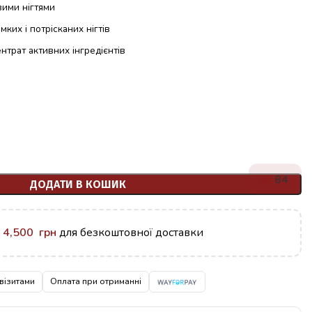
вими нігтями
мких і потрісканих нігтів
трат активних інгредієнтів
84
ДОДАТИ В КОШИК
у
4,500
грн
для безкоштовної доставки
візитами
Оплата при отриманні