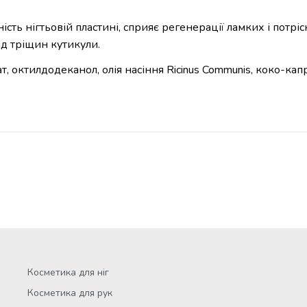
ність нігтьовій пластині, сприяє регенерації ламких і потрі
ід тріщин кутикули.
рат, октилдодеканол, олія насіння Ricinus Communis, коко-кап
Косметика для ніг
Косметика для рук