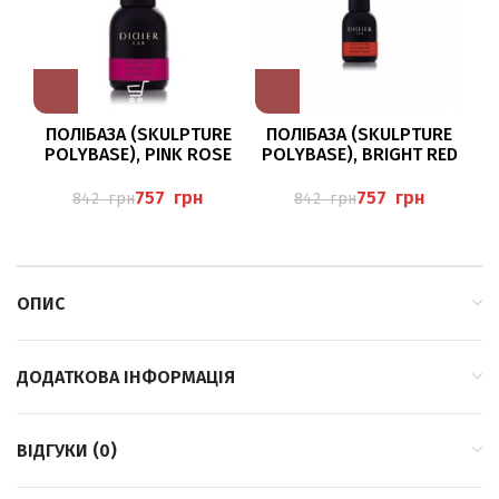
ПОЛІБАЗА (SKULPTURE
ПОЛІБАЗА (SKULPTURE
П
POLYBASE), PINK ROSE
POLYBASE), BRIGHT RED
PO
757
грн
757
грн
842
грн
842
грн
ОПИС
ДОДАТКОВА ІНФОРМАЦІЯ
ВІДГУКИ (0)