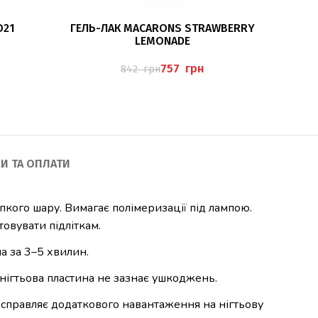
ДОДАТИ В КОШИК
O21
ГЕЛЬ-ЛАК MACARONS STRAWBERRY
Г
LEMONADE
757
грн
842
грн
И ТА ОПЛАТИ
ипкого шару. Вимагає полімеризації під лампою.
овувати підліткам.
на за 3–5 хвилин.
ж нігтьова пластина не зазнає ушкоджень.
 справляє додаткового навантаження на нігтьову