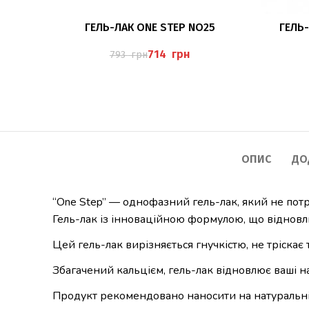
ЧИТАТИ ДАЛІ
ГЕЛЬ-ЛАК ONE STEP NO25
ГЕЛЬ
714
грн
793
грн
ОПИС
ДО
“One Step” — однофазний гель-лак, який не потре
Гель-лак із інноваційною формулою, що відновлю
Цей гель-лак вирізняється гнучкістю, не тріскає т
Збагачений кальцієм, гель-лак відновлює ваші на
Продукт рекомендовано наносити на натуральні 