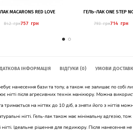
ДОДАТИ В КОШИК
ДОДАТИ В КОШИК
-ЛАК MACARONS RED LOVE
ГЕЛЬ-ЛАК ONE STEP N
757
грн
714
грн
842
грн
793
грн
ДАТКОВА ІНФОРМАЦІЯ
ВІДГУКИ (0)
УМОВИ ДОСТАВК
бує нанесення бази та топу, а також не залишає по собі л
є нігті після агресивних технік манікюру. Можна використ
а тримається на нігтях до 10 діб, а зняти його з нігтів мож
туральні нігті. Гель-лак також має мінімальну адгезію, то
нігті. Ідеальне рішення для педикюру. Після нанесення не