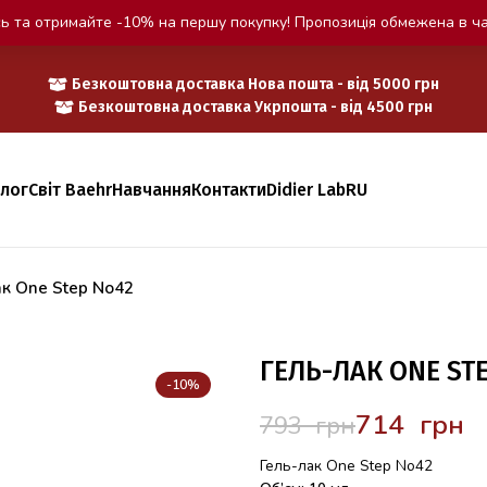
ь та отримайте -10% на першу покупку! Пропозиція обмежена в ча
Безкоштовна доставка Нова пошта - від 5000 грн
Безкоштовна доставка Укрпошта - від 4500 грн
алог
Світ Baehr
Навчання
Контакти
Didier Lab
RU
ак One Step No42
ГЕЛЬ-ЛАК ONE ST
-10%
714
грн
793
грн
Гель-лак One Step No42