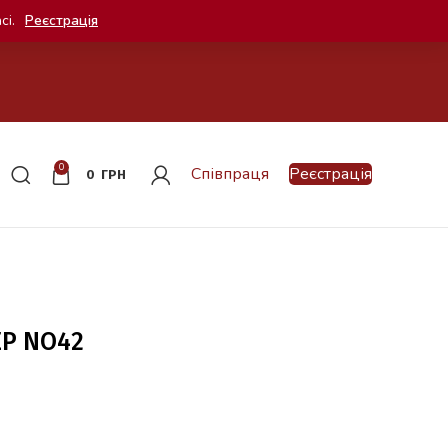
сі.
Реєстрація
0
Співпраця
Реєстрація
0
ГРН
EP NO42