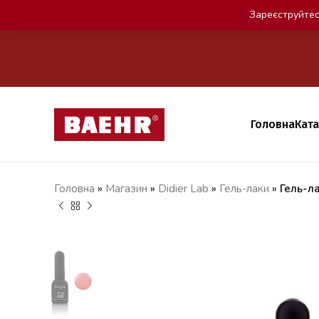
Зареєструйтес
Головна
Кат
Головна
»
Магазин
»
Didier Lab
»
Гель-лаки
»
Гель-л
грн
грн
грн
грн