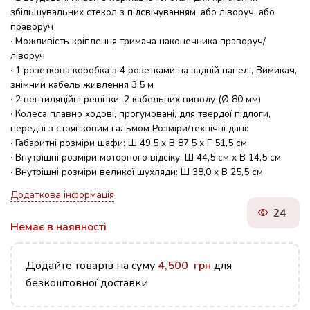
збільшувальних стекол з підсвічуванням, або ліворуч, або
праворуч
· Можливість кріплення тримача наконечника праворуч/
ліворуч
· 1 розеткова коробка з 4 розетками на задній панелі, Вимикач,
знімний кабель живлення 3,5 м
· 2 вентиляційні решітки, 2 кабельних виводу (Ø 80 мм)
· Колеса плавно ходові, прогумовані, для твердої підлоги,
передні з стоянковим гальмом Розміри/технічні дані:
· Габаритні розміри шафи: Ш 49,5 х В 87,5 х Г 51,5 см
· Внутрішні розміри моторного відсіку: Ш 44,5 см х В 14,5 см
· Внутрішні розміри великої шухляди: Ш 38,0 х В 25,5 см
Додаткова інформація
24
Немає в наявності
Додайте товарів на суму
4,500
грн
для
безкоштовної доставки