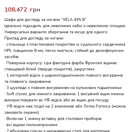
грн
Шафа для догляду за ногами “VELA 495 III”
Ідеально підходить для невеликих кабін з невеликою площею
Універсальні варіанти зберігання та місце для одного
Прилад для догляду за ногами
· стільниця з пластиковим покриттям із суцільного сердечника
HPL товщиною 8 мм, легко миється, стійкий до дезінфікуючих
засобів
· Поверхня корпусу: сіра фактурна фарба Фронталі ящиків:
глянцевий білий (тверде покриття), закруглені
· 1 моторний відсік з шарикопідшипником повного висування
та плавного закривання
· 3 шухляди з повним висуванням на кулькових підшипниках
· Soft closes для ніжного закривання; 1 висувний ящик можна
використовувати як УФ-відсік або як ящик для посуду
· УФ-відсік має поділ на 2 алюмінієві або Лотки Formica (можна
замовити окремо)
· Включає 1 знімну вставку для столових приборів
· всі ящики пилонепроникні
· 2 вбудовані гільзи з нержавіючої сталі для кріплення