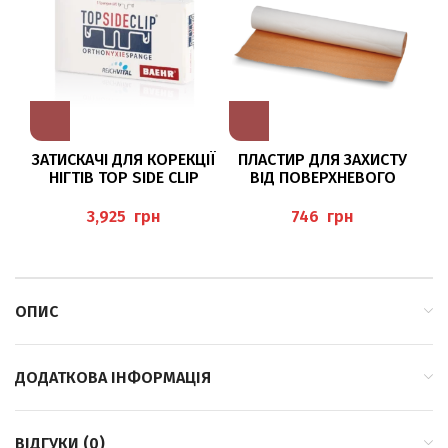
ЗАТИСКАЧІ ДЛЯ КОРЕКЦІЇ
ПЛАСТИР ДЛЯ ЗАХИСТУ
НІГТІВ TOP SIDE CLIP
ВІД ПОВЕРХНЕВОГО
ВИ
РОЗМІР М
ТИСКУ “MOLESKIN”
2*
грн
грн
ОПИС
ДОДАТКОВА ІНФОРМАЦІЯ
ВІДГУКИ (0)