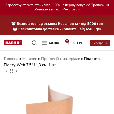
Зареєструйтесь та отримайте -10% на першу покупку! Пропозиція
обмежена в часі.
Реєстрація
Безкоштовна доставка Нова пошта - від 5000 грн
Безкоштовна доставка Укрпошта - від 4500 грн
0
МЕНЮ
0
ГРН
Реєстрація
Головна
»
Магазин
»
Професійні матеріали
»
Пластир
Fleecy Web 7,5*11,3 см, 1шт.