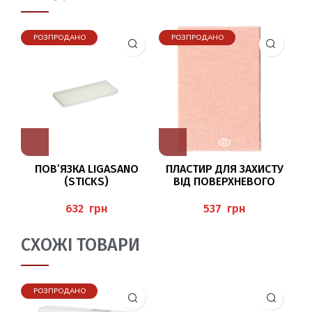
РОЗПРОДАНО
РОЗПРОДАНО
ПОВ’ЯЗКА LIGASANO
ПЛАСТИР ДЛЯ ЗАХИСТУ
Н
(STICKS)
ВІД ПОВЕРХНЕВОГО
ТИСКУ “FOAM-A-FELT”
грн
грн
СХОЖІ ТОВАРИ
РОЗПРОДАНО