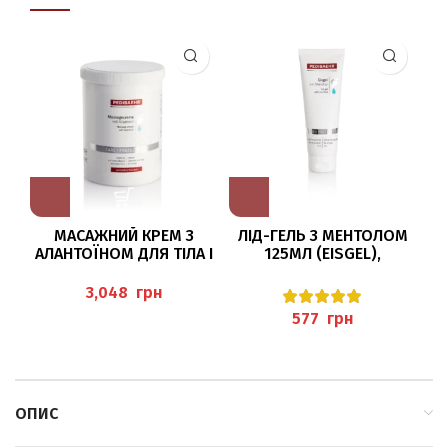
МАСАЖНИЙ КРЕМ З
ЛІД-ГЕЛЬ З МЕНТОЛОМ
Б
АЛАНТОЇНОМ ДЛЯ ТІЛА І
125МЛ (EISGEL),
НІГ 1000МЛ
PEDIBAEHR
(MASSAGECREME)
грн
PEDIBAEHR
грн
ОПИС