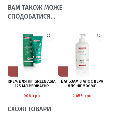
ВАМ ТАКОЖ МОЖЕ
СПОДОБАТИСЯ…
КРЕМ ДЛЯ НІГ GREEN ASIA
БАЛЬЗАМ З АЛОЄ ВЕРА
П
125 МЛ PEDIBAEHR
ДЛЯ НІГ 500МЛ
ХО
(FRISCHEBALSAM),
PEDIBAEHR
грн
грн
СХОЖІ ТОВАРИ