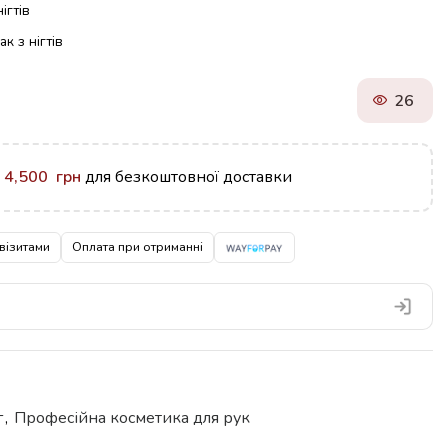
ігтів
к з нігтів
26
у
4,500
грн
для безкоштовної доставки
візитами
Оплата при отриманні
г
,
Професійна косметика для рук