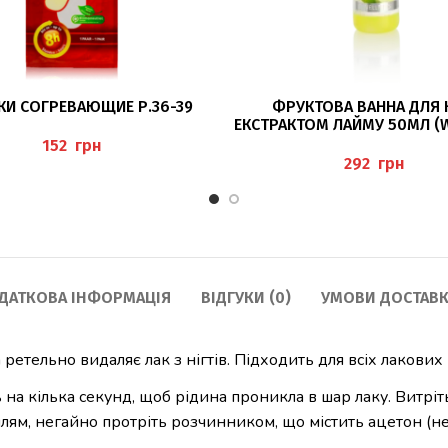
ЧИТАТИ ДАЛІ
ЧИТАТИ ДАЛІ
КИ СОГРЕВАЮЩИЕ Р.36-39
ФРУКТОВА ВАННА ДЛЯ Н
ЕКСТРАКТОМ ЛАЙМУ 50МЛ (
FUSSBAD) PEDIBAEHR
грн
грн
ДАТКОВА ІНФОРМАЦІЯ
ВІДГУКИ (0)
УМОВИ ДОСТАВК
ретельно видаляє лак з нігтів. Підходить для всіх лакових 
 на кілька секунд, щоб рідина проникла в шар лаку. Витріт
лям, негайно протріть розчинником, що містить ацетон (не 