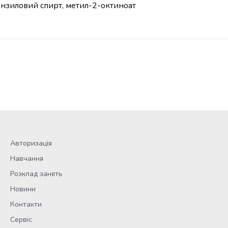
бензиловий спирт, метил-2-октиноат
Авторизація
Навчання
Розклад занять
Новини
Контакти
Сервіс