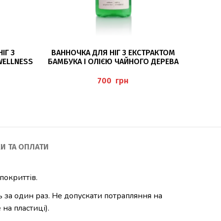
ДОДАТИ В КОШИК
ІГ З
ВАННОЧКА ДЛЯ НІГ З ЕКСТРАКТОМ
SPA М
WELLNESS
БАМБУКА І ОЛІЄЮ ЧАЙНОГО ДЕРЕВА
МАНГО 
200МЛ (FUSSBAD MIT BAMBUS- UND
ALOEVERA-EXTRAKT UND TEEBAUMÖL)
грн
И ТА ОПЛАТИ
покриттів.
ь за один раз. Не допускати потрапляння на
на пластиці).