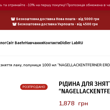
ь та отримайте -10% на першу покупку! Пропозиція обмежена в ча
Безкоштовна доставка Нова пошта - від 5000 грн
Безкоштовна доставка Укрпошта - від 4500 грн
алог
Світ Baehr
Навчання
Контакти
Didier Lab
RU
 зняття лаку, полуниця 1000 мл “NAGELLACKENTFERNER ER
РІДИНА ДЛЯ ЗНЯТ
РОЗПРОДАНО
“NAGELLACKENTFE
грн