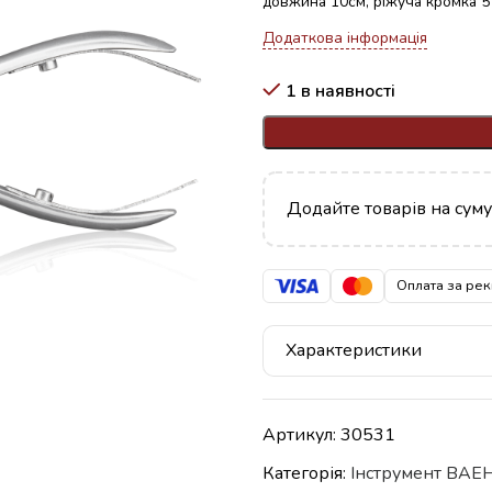
довжина 10см, ріжуча кромка 5
Додаткова інформація
1 в наявності
Додайте товарів на сум
Оплата за рек
Характеристики
Артикул:
30531
Категорія:
Iнструмент BAE