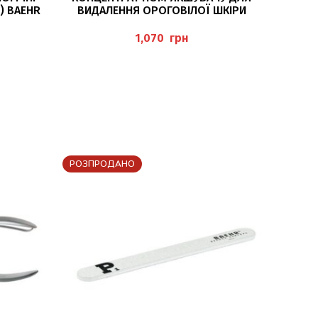
) BAEHR
ВИДАЛЕННЯ ОРОГОВІЛОЇ ШКІРИ
50МЛ (CORNEX KONZENTRAT)
PEDIBAEHR
грн
РОЗПРОДАНО
РОЗПР