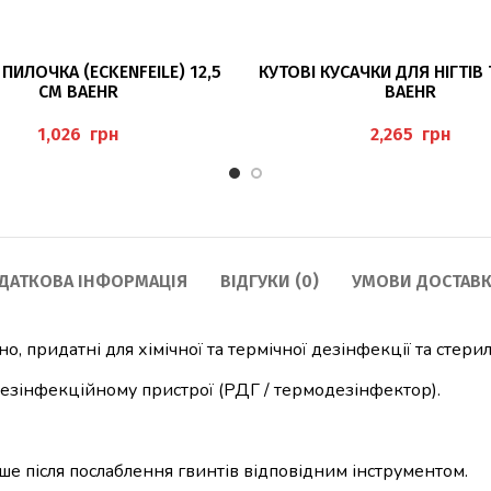
ДОДАТИ В КОШИК
ДОДАТИ В КОШИК
ПИЛОЧКА (ECKENFEILE) 12,5
КУТОВІ КУСАЧКИ ДЛЯ НІГТІВ 
СМ BAEHR
BAEHR
грн
грн
ДАТКОВА ІНФОРМАЦІЯ
ВІДГУКИ (0)
УМОВИ ДОСТАВК
но, придатні для хімічної та термічної дезінфекції та стери
дезінфекційному пристрої (РДГ / термодезінфектор).
 після послаблення гвинтів відповідним інструментом.