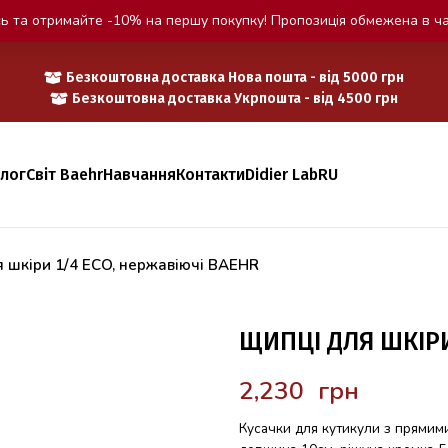
ь та отримайте -10% на першу покупку! Пропозиція обмежена в ча
Безкоштовна доставка Нова пошта - від 5000 грн
Безкоштовна доставка Укрпошта - від 4500 грн
алог
Світ Baehr
Навчання
Контакти
Didier Lab
RU
 шкіри 1/4 ECO, нержавіючі BAEHR
ЩИПЦІ ДЛЯ ШКІРИ
грн
Кусачки для кутикули з прямим