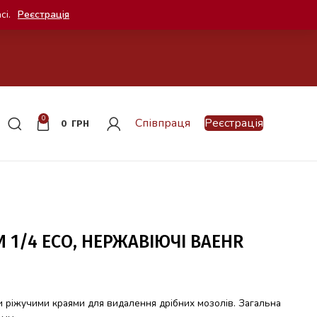
сі.
Реєстрація
0
Співпраця
Реєстрація
0
ГРН
 1/4 ECO, НЕРЖАВІЮЧІ BAEHR
и ріжучими краями для видалення дрібних мозолів. Загальна