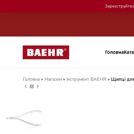
Зареєструйтес
Головна
Кат
Головна
»
Магазин
»
Iнструмент BAEHR
»
Щипці для