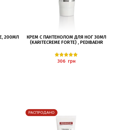
В КОРЗИНУ
E, 200МЛ
КРЕМ С ПАНТЕНОЛОМ ДЛЯ НОГ 30МЛ
КР
(KARITECREME FORTE) , PEDIBAEHR
КЛ
(CRA
грн
РАСПРОДАНО