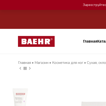
Зареєструйтес
Главная
Ката
Главная
»
Магазин
»
Косметика для ног
»
Сухая, скл