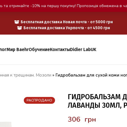
ь та отримайте -10% на першу покупку! Пропозиція обмежена в ча
Бесплатная доставка Новая почта - от 5000 грн
Бесплатная доставка Укрпочта - от 4500 грн
лог
Мир Baehr
Обучение
Контакты
Didier Lab
UK
онная к трещинам. Мозоли
»
Гидробальзам для сухой кожи но
ГИДРОБАЛЬЗАМ Д
РАСПРОДАНО
ЛАВАНДЫ 30МЛ, 
грн