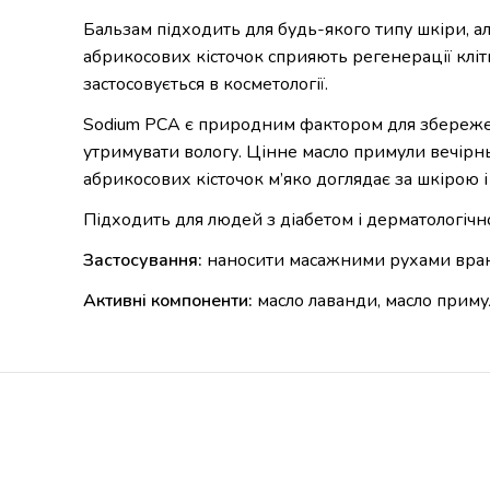
Бальзам підходить для будь-якого типу шкіри, але
абрикосових кісточок сприяють регенерації кліти
застосовується в косметології.
Sodium PCA є природним фактором для збереження
утримувати вологу. Цінне масло примули вечірн
абрикосових кісточок м’яко доглядає за шкірою і
Підходить для людей з діабетом і дерматологічн
Застосування:
наносити масажними рухами вранц
Активні компоненти:
масло лаванди, масло примул