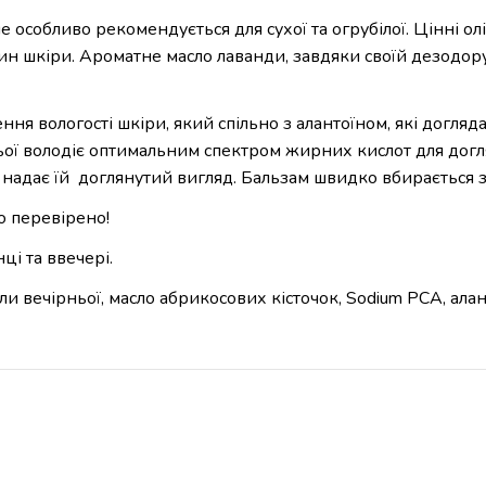
 особливо рекомендується для сухої та огрубілої. Цінні олі
н шкіри. Ароматне масло лаванди, завдяки своїй дезодоруюч
 вологості шкіри, який спільно з алантоїном, які доглядаю
ьої володіє оптимальним спектром жирних кислот для догля
 надає їй доглянутий вигляд. Бальзам швидко вбирається за
о перевірено!
і та ввечері.
и вечірньої, масло абрикосових кісточок, Sodium PCA, алан