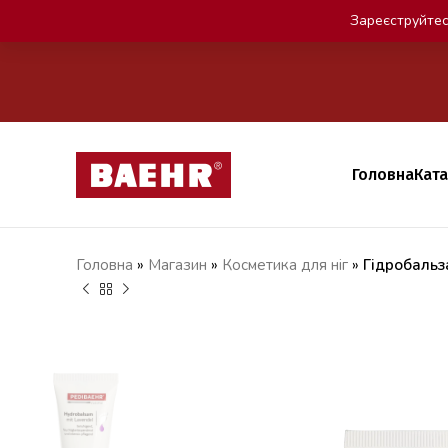
Зареєструйтес
Головна
Кат
Головна
»
Магазин
»
Косметика для ніг
»
Гідробальз