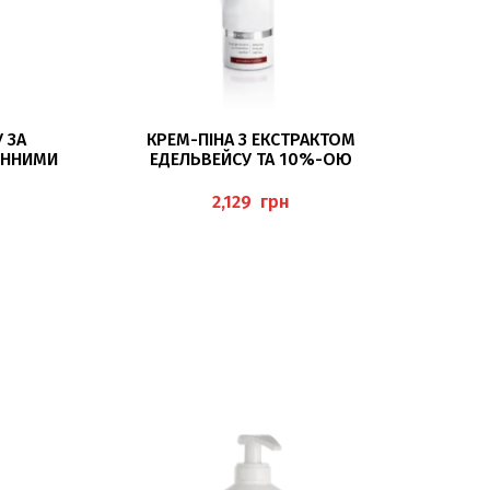
ДОДАТИ В КОШИК
 ЗА
КРЕМ-ПІНА З ЕКСТРАКТОМ
БАЛЬЗ
ІННИМИ
ЕДЕЛЬВЕЙСУ ТА 10%-ОЮ
МЛ 
 МЛ
СЕЧОВИНОЮ ДЛЯ НІГ 300МЛ
(CREMESCHAUM), PEDIBAEHR
грн
РОЗПР