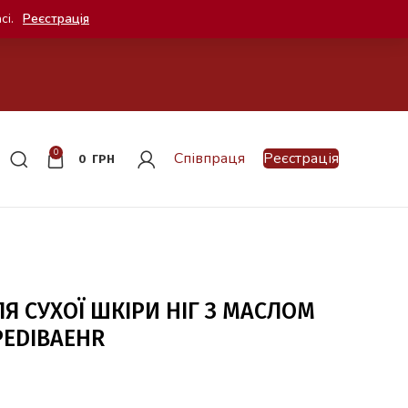
сі.
Реєстрація
0
Співпраця
Реєстрація
0
ГРН
Я СУХОЇ ШКІРИ НІГ З МАСЛОМ
PEDIBAEHR