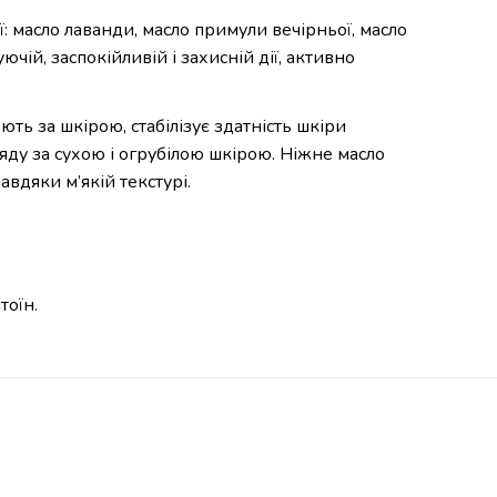
ї: масло лаванди, масло примули вечірньої, масло
ій, заспокійливій і захисній дії, активно
ть за шкірою, стабілізує здатність шкіри
ду за сухою і огрубілою шкірою. Ніжне масло
вдяки м’якій текстурі.
тоїн.