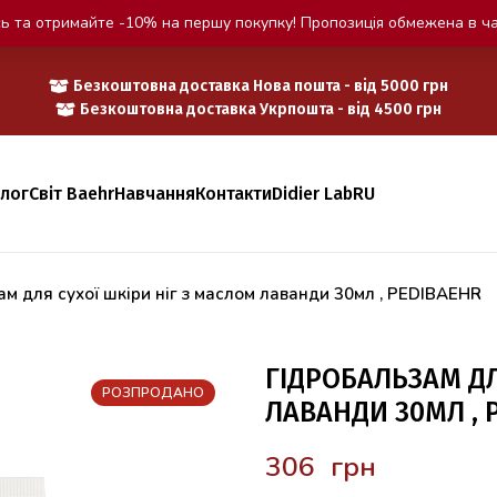
ь та отримайте -10% на першу покупку! Пропозиція обмежена в ча
Безкоштовна доставка Нова пошта - від 5000 грн
Безкоштовна доставка Укрпошта - від 4500 грн
алог
Світ Baehr
Навчання
Контакти
Didier Lab
RU
ам для сухої шкіри ніг з маслом лаванди 30мл , PEDIBAEHR
ГІДРОБАЛЬЗАМ ДЛ
РОЗПРОДАНО
ЛАВАНДИ 30МЛ , 
грн