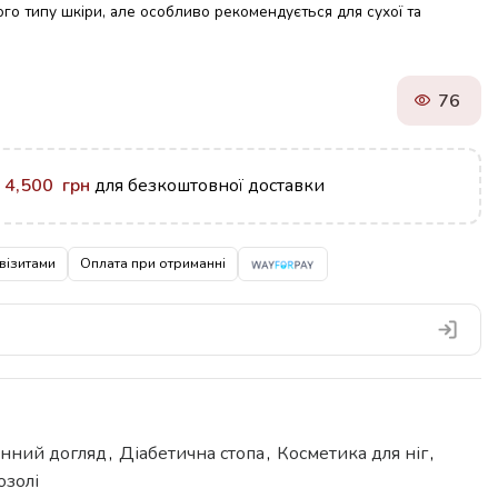
го типу шкіри, але особливо рекомендується для сухої та
76
у
4,500
грн
для безкоштовної доставки
візитами
Оплата при отриманні
онний догляд
,
Діабетична стопа
,
Косметика для ніг
,
озолі