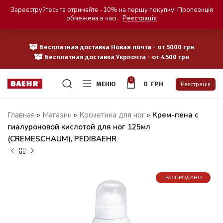
Зареєструйтесь та отримайте -10% на першу покупку! Пропозиція
обмежена в часі.
Реєстрація
Бесплатная доставка Новая почта - от 5000 грн
Бесплатная доставка Укрпочта - от 4500 грн
0
МЕНЮ
0
ГРН
Реєстрація
Главная
»
Магазин
»
Косметика для ног
»
Крем-пена с
гиалуроновой кислотой для ног 125мл
(CREMESCHAUM), PEDIBAEHR
РАСПРОДАНО