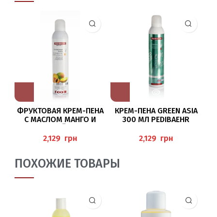
ФРУКТОВАЯ КРЕМ-ПЕНА
КРЕМ-ПЕНА GREEN ASIA
С МАСЛОМ МАНГО И
300 МЛ PEDIBAEHR
МОЧЕВИНОЙ ДЛЯ НОГ
300МЛ (CREMESCHAUM
FO
грн
грн
FRUCHT), PEDIBAEHR
ПОХОЖИЕ ТОВАРЫ