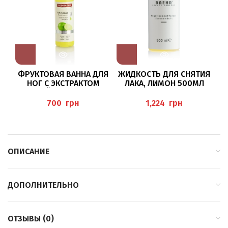
ФРУКТОВАЯ ВАННА ДЛЯ
ЖИДКОСТЬ ДЛЯ СНЯТИЯ
НОГ С ЭКСТРАКТОМ
ЛАКА, ЛИМОН 500МЛ
ЛАЙМА 200МЛ
“NAGELLACKENTFERNER
(WELLNESS FUSSBAD) P
ZITRONE” BAEHR
грн
грн
EDIBAEHR
E
ОПИСАНИЕ
ДОПОЛНИТЕЛЬНО
ОТЗЫВЫ (0)