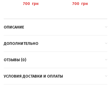
(WELLNESS FUSSBAD S
ДЕРЕВА 200МЛ (FUSSBAD
грн
грн
OFT APRICOT) P
MIT BAMBUS- UND
EDIBAEHR
ALOEVERA-EXTRAKT UND
TEEBAUMÖL)
ОПИСАНИЕ
ДОПОЛНИТЕЛЬНО
ОТЗЫВЫ (0)
УСЛОВИЯ ДОСТАВКИ И ОПЛАТЫ