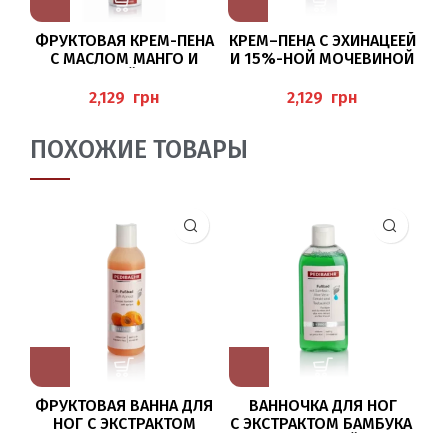
ФРУКТОВАЯ КРЕМ-ПЕНА
КРЕМ–ПЕНА С ЭХИНАЦЕЕЙ
КР
С МАСЛОМ МАНГО И
И 15%-НОЙ МОЧЕВИНОЙ
К
МОЧЕВИНОЙ ДЛЯ НОГ
ДЛЯ НОГ 300МЛ
300МЛ (CREMESCHAUM
(CREMESCHAUM
S
грн
грн
FRUCHT), PEDIBAEHR
SCHRUNDEN), PEDIBAEHR
ПОХОЖИЕ ТОВАРЫ
ФРУКТОВАЯ ВАННА ДЛЯ
ВАННОЧКА ДЛЯ НОГ
НОГ С ЭКСТРАКТОМ
С ЭКСТРАКТОМ БАМБУКА
АБРИКОСА 200МЛ
И МАСЛОМ ЧАЙНОГО