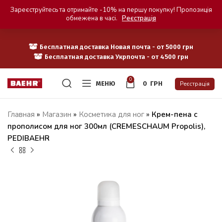
Зареєструйтесь та отримайте -10% на першу покупку! Пропозиція
обмежена в часі.
Реєстрація
Бесплатная доставка Новая почта - от 5000 грн
Бесплатная доставка Укрпочта - от 4500 грн
0
МЕНЮ
0
ГРН
Реєстрація
Главная
»
Магазин
»
Косметика для ног
»
Крем-пена с
прополисом для ног 300мл (CREMESCHAUM Propolis),
PEDIBAEHR