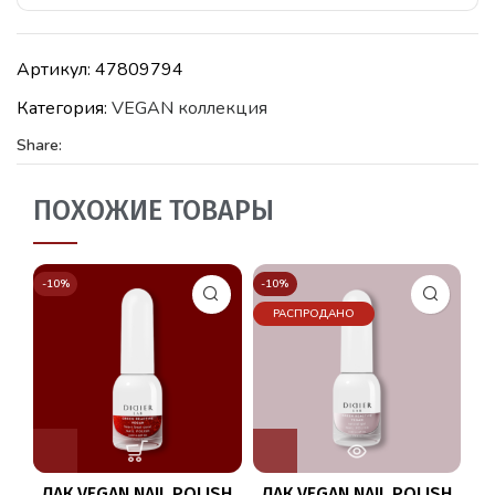
Артикул:
47809794
Категория:
VEGAN коллекция
Share:
ПОХОЖИЕ ТОВАРЫ
-10%
-10%
-1
РАСПРОДАНО
ЛАК VEGAN NAIL POLISH
ЛАК VEGAN NAIL POLISH
Л