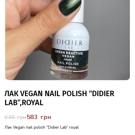
ЛАК VEGAN NAIL POLISH “DIDIER
LAB”,ROYAL
583
грн
648
грн
Лак Vegan nail polish “Didier Lab” royal