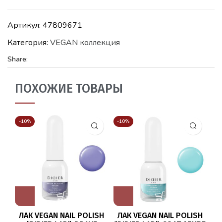
Артикул:
47809671
Категория:
VEGAN коллекция
Share:
ПОХОЖИЕ ТОВАРЫ
-10%
-10%
-1
ЛАК VEGAN NAIL POLISH
ЛАК VEGAN NAIL POLISH
Л