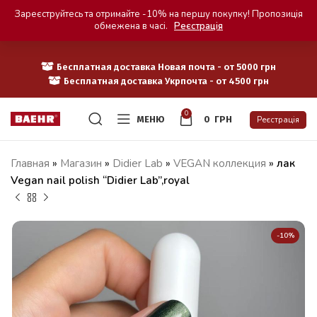
Зареєструйтесь та отримайте -10% на першу покупку! Пропозиція
обмежена в часі.
Реєстрація
Бесплатная доставка Новая почта - от 5000 грн
Бесплатная доставка Укрпочта - от 4500 грн
0
МЕНЮ
0
ГРН
Реєстрація
Главная
»
Магазин
»
Didier Lab
»
VEGAN коллекция
»
лак
Vegan nail polish “Didier Lab”,royal
-10%