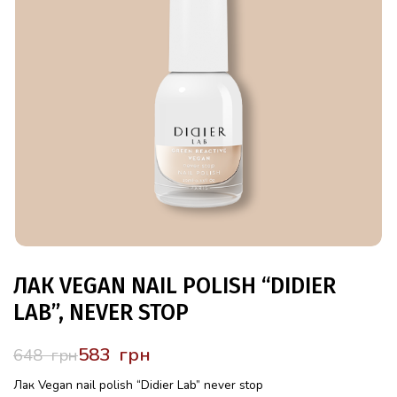
ЛАК VEGAN NAIL POLISH “DIDIER
LAB”, NEVER STOP
583
грн
648
грн
Лак Vegan nail polish “Didier Lab” never stop