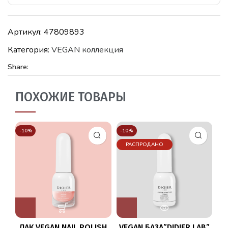
Артикул:
47809893
Категория:
VEGAN коллекция
Share:
ПОХОЖИЕ ТОВАРЫ
-10%
-10%
-1
РАСПРОДАНО
ЛАК VEGAN NAIL POLISH
VEGAN БАЗА”DIDIER LAB”
Л