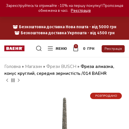
Зареєструйтесь та отримайте -10% на першу покупку! Пропозиція
обмежена в часі.
Реєстрація
Безкоштовна доставка Нова пошта - від 5000 грн
Безкоштовна доставка Укрпошта - від 4500 грн
0
МЕНЮ
0
ГРН
Реєстрація
Головна
»
Магазин
»
Фрези BUSCH
»
Фреза алмазна,
конус круглий, середня зернистість /014 BAEHR
РОЗПРОДАНО