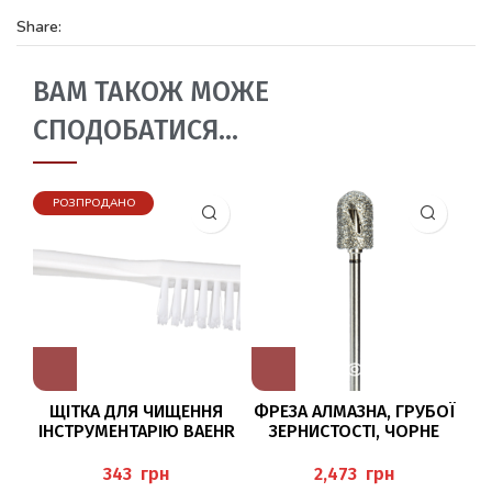
Share:
ВАМ ТАКОЖ МОЖЕ
СПОДОБАТИСЯ…
РОЗПРОДАНО
ЩІТКА ДЛЯ ЧИЩЕННЯ
ФРЕЗА АЛМАЗНА, ГРУБОЇ
З
ІНСТРУМЕНТАРІЮ BAEHR
ЗЕРНИСТОСТІ, ЧОРНЕ
КІЛЬЦЕ DT5880/080
TWISTER BUSCH
(
грн
грн