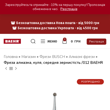
Зареєструйтесь та отримайте -10% на першу покупку! Пропозиція
обмежена в часі.
Реєстрація
Безкоштовна доставка Нова пошта - від 5000 грн
Безкоштовна доставка Укрпошта - від 4500 грн
0
МЕНЮ
0
ГРН
Реєстрація
Головна
»
Магазин
»
Фрези BUSCH
»
Алмазні фрези
»
Фреза алмазна, куля, середня зернистість /012 BAEHR
РОЗПРОДАНО