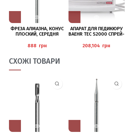
ФРЕЗА АЛМАЗНА, КОНУС
АПАРАТ ДЛЯ ПЕДИКЮРУ
ФІ
ПЛОСКИЙ, СЕРЕДНЯ
BAEHR TEC S2000 СПРЕЙ-
ЗЕРНИСТІСТЬ /040
ТЕХНОЛОГІЯ
BAEHR
грн
грн
СХОЖІ ТОВАРИ