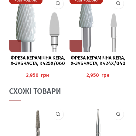
РОЗПРОДАНО
РОЗПРОДАНО
ФРЕЗА КЕРАМІЧНА KERA,
ФРЕЗА КЕРАМІЧНА KERA,
X-ЗУБЧАСТА, K425X/060
X-ЗУБЧАСТА, K424X/040
BUSCH
BUSCH
(A
грн
грн
СХОЖІ ТОВАРИ