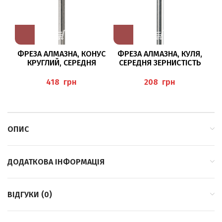
ФРЕЗА АЛМАЗНА, КОНУС
ФРЕЗА АЛМАЗНА, КУЛЯ,
ШЛ
КРУГЛИЙ, СЕРЕДНЯ
СЕРЕДНЯ ЗЕРНИСТІСТЬ
ЗЕРНИСТІСТЬ /025 BAEHR
/010 BAEHR
грн
грн
ОПИС
ДОДАТКОВА ІНФОРМАЦІЯ
ВІДГУКИ (0)