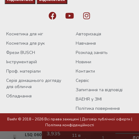
Косметика для ніг
Авторизація
Косметика для рук
Навчання
Фрези BUSCH
Розклад занять
Інструментарій
Новини
Проф. матеріали
Контакти
Серія домашнього догляду
Сервіс
для обличчя
Запитання та відповіді
Обладнання
BAEHR у ЗМІ
Політика повернення
Baehr © 2018 – 2026 Всі права захищені |
Договір публічної оферти
|
Фреза
Політика конфіденційності
керамічна
LSQ 060,
11 в
ДО