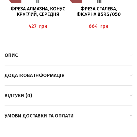
ФРЕЗА АЛМАЗНА, КОНУС
ФРЕЗА СТАЛЕВА,
Ф
КРУГЛИЙ, СЕРЕДНЯ
ФІСУРНА 85RS/050
С
ЗЕРНИСТІСТЬ /014 BAEHR
BUSCH
грн
грн
ОПИС
ДОДАТКОВА ІНФОРМАЦІЯ
ВІДГУКИ (0)
УМОВИ ДОСТАВКИ ТА ОПЛАТИ