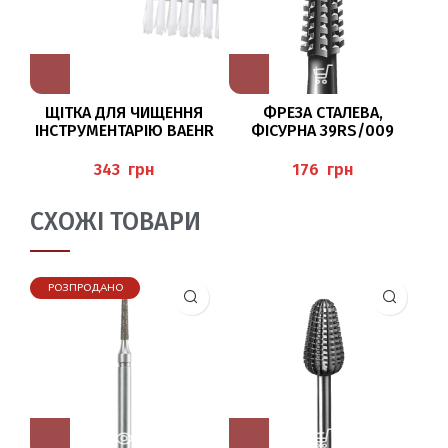
ЩІТКА ДЛЯ ЧИЩЕННЯ
ФРЕЗА СТАЛЕВА,
В
ІНСТРУМЕНТАРІЮ BAEHR
ФІСУРНА 39RS/009
BUSCH
грн
грн
СХОЖІ ТОВАРИ
РОЗПРОДАНО