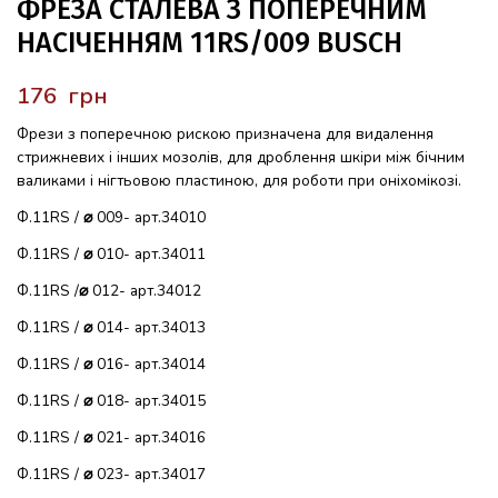
ФРЕЗА СТАЛЕВА З ПОПЕРЕЧНИМ
НАСІЧЕННЯМ 11RS/009 BUSCH
грн
Фрези з поперечною рискою призначена для видалення
стрижневих і інших мозолів, для дроблення шкіри між бічним
валиками і нігтьовою пластиною, для роботи при оніхомікозі.
Ф.11RS /
⌀
009- арт.34010
Ф.11RS /
⌀
010- арт.34011
Ф.11RS /
⌀
012- арт.34012
Ф.11RS /
⌀
014- арт.34013
Ф.11RS /
⌀
016- арт.34014
Ф.11RS /
⌀
018- арт.34015
Ф.11RS /
⌀
021- арт.34016
Ф.11RS /
⌀
023- арт.34017