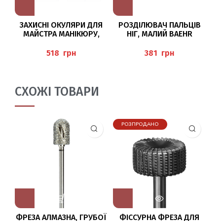
ЗАХИСНІ ОКУЛЯРИ ДЛЯ
РОЗДІЛЮВАЧ ПАЛЬЦІВ
МАЙСТРА МАНІКЮРУ,
НІГ, МАЛИЙ BAEHR
ПЕДИКЮРУ
(ARBEITSSCHUTZBRILLE
грн
грн
MIT SEITENSCHUTZ),
H
BAEHR
СХОЖІ ТОВАРИ
РОЗПРОДАНО
ФРЕЗА АЛМАЗНА, ГРУБОЇ
ФІССУРНА ФРЕЗА ДЛЯ
Ф