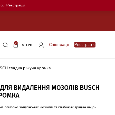
сі.
Реєстрація
0
Співпраця
Реєстрація
0
ГРН
SCH гладка ріжуча кромка
ДЛЯ ВИДАЛЕННЯ МОЗОЛІВ BUSCH
КРОМКА
я глибоко залягаючих мозолів та глибоких тріщин шкіри