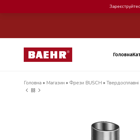
Зареєструйтес
Головна
Ка
Головна
»
Магазин
»
Фрези BUSCH
»
Твердосплавні