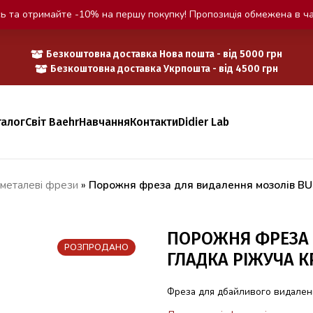
ь та отримайте -10% на першу покупку! Пропозиція обмежена в ча
Безкоштовна доставка Нова пошта - від 5000 грн
Безкоштовна доставка Укрпошта - від 4500 грн
талог
Світ Baehr
Навчання
Контакти
Didier Lab
 металеві фрези
»
Порожня фреза для видалення мозолів BU
ПОРОЖНЯ ФРЕЗА 
РОЗПРОДАНО
ГЛАДКА РІЖУЧА 
Фреза для дбайливого видаленн