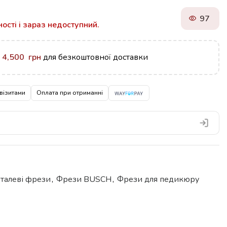
97
ності і зараз недоступний.
у
4,500
грн
для безкоштовної доставки
візитами
Оплата при отриманні
еталеві фрези
,
Фрези BUSCH
,
Фрези для педикюру