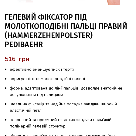
ГЕЛЕВИЙ ФІКСАТОР ПІД
МОЛОТКОПОДІБНІ ПАЛЬЦІ ПРАВИЙ
(HAMMERZEHENPOLSTER)
PEDIBAEHR
грн
ефективно зменшує тиск і тертя
коригує нігті та молоткоподібні пальці
форма, адаптована до лінії пальців, дозволяє анатомічне
регулювання під пальцями
ідеальна фіксація та надійна посадка завдяки широкій
еластичній петлі
нековзний та приємний на дотик завдяки надм’якій
полімерній гелевій структурі
зберігає шкіру м’якою та еластичною завдяки дрібно