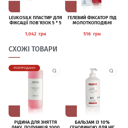
LEUKOSILK ПЛАСТИР ДЛЯ
ГЕЛЕВИЙ ФІКСАТОР ПІД
ФІКСАЦІЇ ПОВ’ЯЗОК 5 * 5
МОЛОТКОПОДІБНІ
CМ BAEHR
ПАЛЬЦІ ЛІВА
(D
(HAMMERZEHENPOLSTER)
грн
грн
PEDIBAEHR
СХОЖІ ТОВАРИ
РОЗПРОДАНО
РІДИНА ДЛЯ ЗНЯТТЯ
БАЛЬЗАМ ІЗ 10%
ЛАКУ, ПОЛУНИЦЯ 1000
СЕЧОВИНОЮ ДЛЯ НІГ