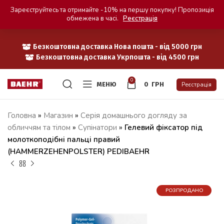
Зареєструйтесь та отримайте -10% на першу покупку! Пропозиція
обмежена в часі.
Реєстрація
Безкоштовна доставка Нова пошта - від 5000 грн
Безкоштовна доставка Укрпошта - від 4500 грн
0
МЕНЮ
0
ГРН
Реєстрація
Головна
»
Магазин
»
Серія домашнього догляду за
обличчям та тілом
»
Супінатори
»
Гелевий фіксатор під
молоткоподібні пальці правий
(HAMMERZEHENPOLSTER) PEDIBAEHR
РОЗПРОДАНО