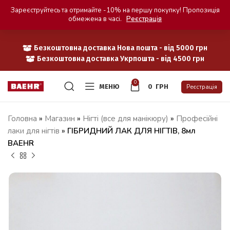
Зареєструйтесь та отримайте -10% на першу покупку! Пропозиція
обмежена в часі.
Реєстрація
Безкоштовна доставка Нова пошта - від 5000 грн
Безкоштовна доставка Укрпошта - від 4500 грн
0
МЕНЮ
0
ГРН
Реєстрація
Головна
»
Магазин
»
Нігті (все для манікюру)
»
Професійні
лаки для нігтів
»
ГІБРИДНИЙ ЛАК ДЛЯ НІГТІВ, 8мл
BAEHR