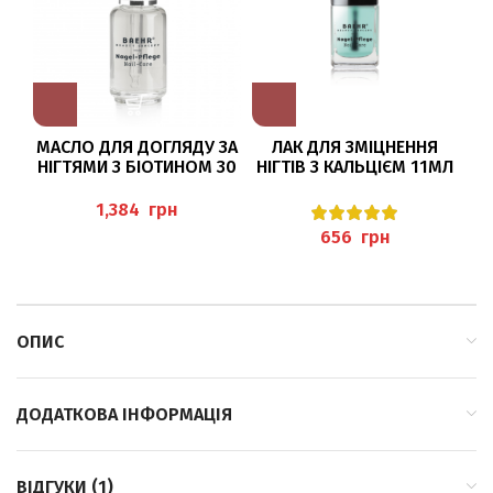
МАСЛО ДЛЯ ДОГЛЯДУ ЗА
ЛАК ДЛЯ ЗМІЦНЕННЯ
НІГТЯМИ З БІОТИНОМ 30
НІГТІВ З КАЛЬЦІЄМ 11МЛ
МЛ BAEHR
BAEHR
К
(NAGELPFLEGEÖL MIT
грн
BIOTIN)
грн
ОПИС
ДОДАТКОВА ІНФОРМАЦІЯ
ВІДГУКИ (1)