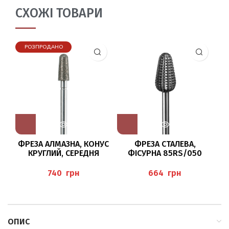
СХОЖІ ТОВАРИ
РОЗПРОДАНО
ФРЕЗА АЛМАЗНА, КОНУС
ФРЕЗА СТАЛЕВА,
КРУГЛИЙ, СЕРЕДНЯ
ФІСУРНА 85RS/050
ЗЕРНИСТІСТЬ /040
BUSCH
BAEHR
грн
грн
H
ОПИС