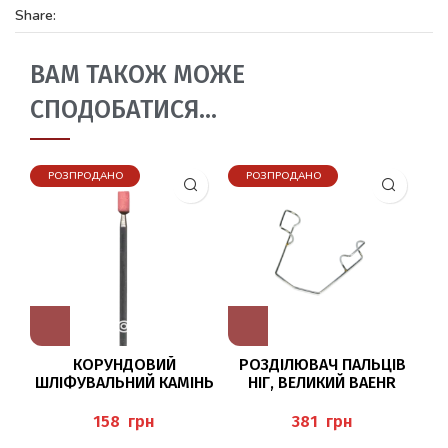
Share:
ВАМ ТАКОЖ МОЖЕ
СПОДОБАТИСЯ…
РОЗПРОДАНО
РОЗПРОДАНО
КОРУНДОВИЙ
РОЗДІЛЮВАЧ ПАЛЬЦІВ
ШЛІФУВАЛЬНИЙ КАМІНЬ
НІГ, ВЕЛИКИЙ BAEHR
Ш
639/035 BUSCH
грн
грн