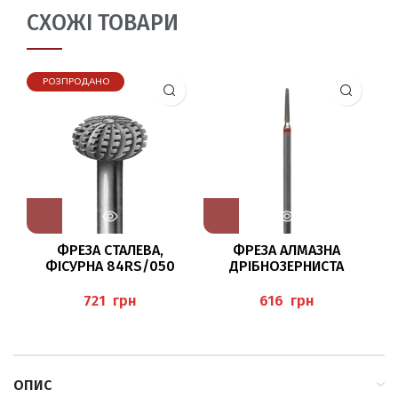
СХОЖІ ТОВАРИ
РОЗПРОДАНО
ФРЕЗА СТАЛЕВА,
ФРЕЗА АЛМАЗНА
ШЛ
ФІСУРНА 84RS/050
ДРІБНОЗЕРНИСТА
BUSCH
8850/016 BUSCH
грн
грн
ОПИС