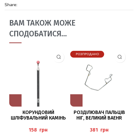
Share:
ВАМ ТАКОЖ МОЖЕ
СПОДОБАТИСЯ…
РОЗПРОДАНО
КОРУНДОВИЙ
РОЗДІЛЮВАЧ ПАЛЬЦІВ
ШЛІФУВАЛЬНИЙ КАМІНЬ
НІГ, ВЕЛИКИЙ BAEHR
Ш
601/030 BUSCH
грн
грн