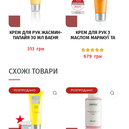
КРЕМ ДЛЯ РУК ЖАСМИН-
КРЕМ ДЛЯ РУК З
М
ПАПАЙЯ 30 МЛ BAEHR
МАСЛОМ МАРАКУЇ ТА
Р
СЕЧОВИНОЮ 75МЛ
(MARACUJA-HANDCREME),
грн
BAEHR
грн
СХОЖІ ТОВАРИ
РОЗПРОДАНО
РОЗПРОДАНО