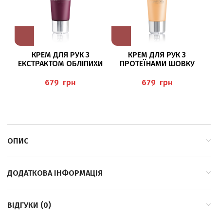
КРЕМ ДЛЯ РУК З
КРЕМ ДЛЯ РУК З
К
ЕКСТРАКТОМ ОБЛІПИХИ
ПРОТЕЇНАМИ ШОВКУ
ТА СЕЧОВИНОЮ 75МЛ
75МЛ (HANDCREME),
А
(WALDFRUCHT-
BAEHR
грн
грн
HANDCREME), BAEHR
ОПИС
ДОДАТКОВА ІНФОРМАЦІЯ
ВІДГУКИ (0)