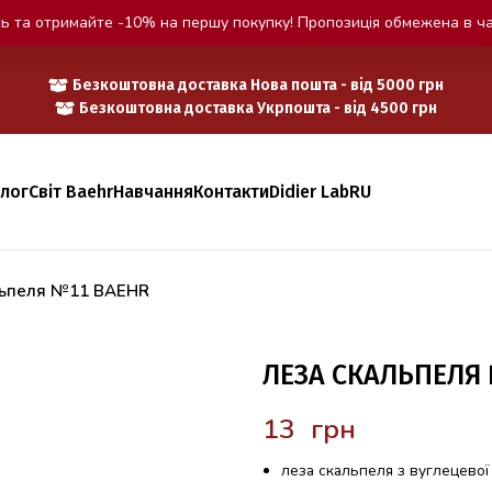
ь та отримайте -10% на першу покупку! Пропозиція обмежена в ча
Безкоштовна доставка Нова пошта - від 5000 грн
Безкоштовна доставка Укрпошта - від 4500 грн
алог
Світ Baehr
Навчання
Контакти
Didier Lab
RU
льпеля №11 BAEHR
ЛЕЗА СКАЛЬПЕЛЯ
грн
леза скальпеля з вуглецевої 