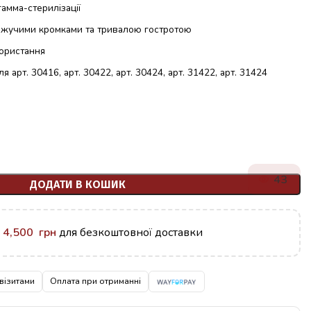
гамма-стерилізації
іжучими кромками та тривалою гостротою
користання
 арт. 30416, арт. 30422, арт. 30424, арт. 31422, арт. 31424
43
ДОДАТИ В КОШИК
у
4,500
грн
для безкоштовної доставки
візитами
Оплата при отриманні