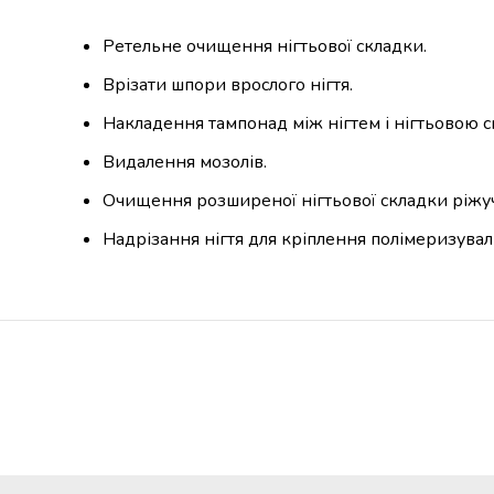
Ретельне очищення нігтьової складки.
Врізати шпори врослого нігтя.
Накладення тампонад між нігтем і нігтьовою 
Видалення мозолів.
Очищення розширеної нігтьової складки ріжучим
Надрізання нігтя для кріплення полімеризувальн