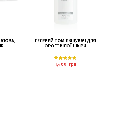
ДОДАТИ В КОШИК
МАТОВА,
ГЕЛЕВИЙ ПОМ’ЯКШУВАЧ ДЛЯ
З
HR
ОРОГОВІЛОЇ ШКІРИ
ОРОГО
500МЛ (HORNHAUTWEICHER-GEL)
RAPID 
PEDIBAEHR
грн
РОЗПР