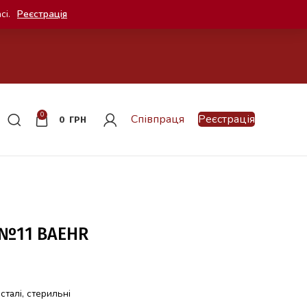
сі.
Реєстрація
0
Співпраця
Реєстрація
0
ГРН
 №11 BAEHR
сталі, стерильні