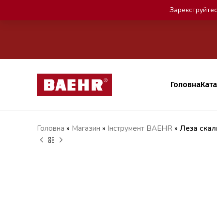
Зареєструйтес
Головна
Кат
Головна
»
Магазин
»
Iнструмент BAEHR
»
Леза ска