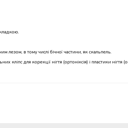
складкою.
 лезом, в тому числі бічної частини, як скальпель.
их кліпс для корекції нігтя (ортоніксія) і пластики нігтя (о