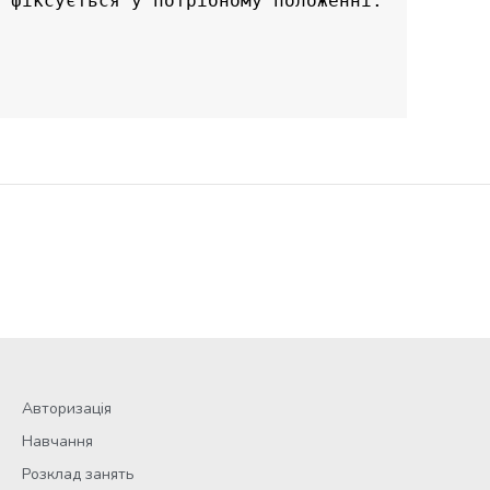
фіксується у потрібному положенні. 

Авторизація
Навчання
Розклад занять