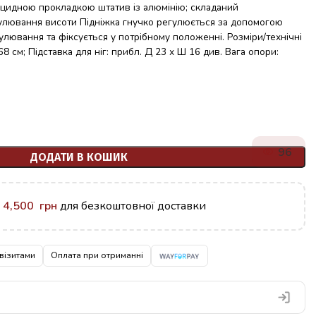
іцидною прокладкою штатив із алюмінію; складаний
улювання висоти Підніжка гнучко регулюється за допомогою
лювання та фіксується у потрібному положенні. Розміри/технічні
68 см; Підставка для ніг: прибл. Д 23 х Ш 16 див. Вага опори:
96
ДОДАТИ В КОШИК
у
4,500
грн
для безкоштовної доставки
візитами
Оплата при отриманні