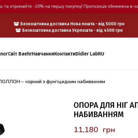
ь та отримайте -10% на першу покупку! Пропозиція обмежена в ча
Безкоштовна доставка Нова пошта - від 5000 грн
Безкоштовна доставка Укрпошта - від 4500 грн
алог
Світ Baehr
Навчання
Контакти
Didier Lab
RU
АПОЛЛОН – чорний з фунгіцидним набиванням
ОПОРА ДЛЯ НІГ 
НАБИВАННЯМ
грн