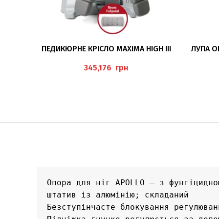
ДОДАТИ В КОШИК
ПЕДИКЮРНЕ КРІСЛО MAXIMA HIGH III
ЛУПА О
грн
Опора для ніг APOLLO – з фунгіцидно
штатив із алюмінію; складаний 

Безступінчасте блокування регулюван