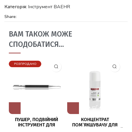
Категорія:
Iнструмент BAEHR
Share:
ВАМ ТАКОЖ МОЖЕ
СПОДОБАТИСЯ…
РОЗПРОДАНО
ПУШЕР, ПОДВІЙНИЙ
КОНЦЕНТРАТ
П
ІНСТРУМЕНТ ДЛЯ
ПОМ’ЯКШУВАЧУ ДЛЯ
МОДЕЛЮВАННЯ
ВИДАЛЕННЯ ОРОГОВІЛОЇ