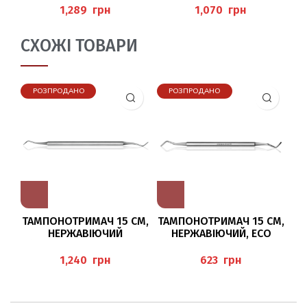
КУТИКУЛИ BAEHR
ШКІРИ 50МЛ (CORNEX
грн
грн
KONZENTRAT) PEDIBAEHR
СХОЖІ ТОВАРИ
РОЗПРОДАНО
РОЗПРОДАНО
ТАМПОНОТРИМАЧ 15 СМ,
ТАМПОНОТРИМАЧ 15 СМ,
НЕРЖАВІЮЧИЙ
НЕРЖАВІЮЧИЙ, ECO
Н
(TAMPONADEN), BAEHR
(TAMPONADEN), BAEHR
грн
грн