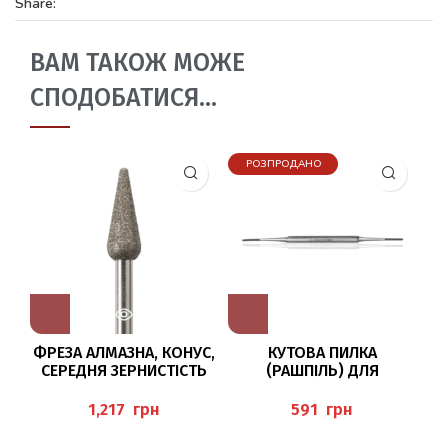
Share:
ВАМ ТАКОЖ МОЖЕ
СПОДОБАТИСЯ…
РОЗПРОДАНО
ФРЕЗА АЛМАЗНА, КОНУС,
КУТОВА ПИЛКА
СЕРЕДНЯ ЗЕРНИСТІСТЬ
(РАШПІЛЬ) ДЛЯ
/047 BAEHR
ПЕДИКЮРУ (ECKENFEILE),
(H
BAEHR
грн
грн