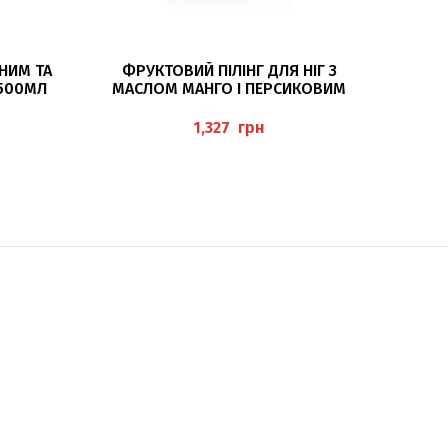
ДОДАТИ В КОШИК
НИМ ТА
ФРУКТОВИЙ ПІЛІНГ ДЛЯ НІГ З
КРЕМ Д
500МЛ
МАСЛОМ МАНГО І ПЕРСИКОВИМ
EHR
МАСЛОМ 125МЛ (FRUCHT-
FUSSPEELING) PEDIBAEHR
грн