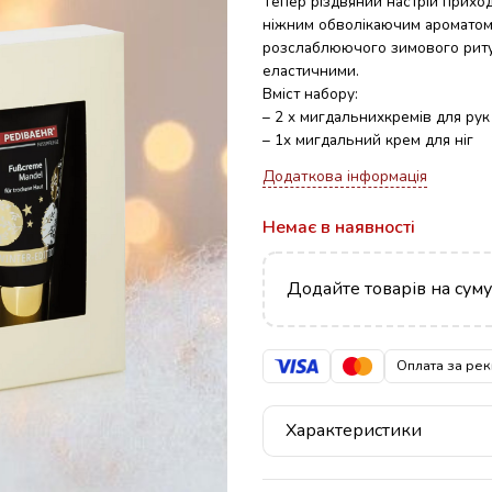
Тепер різдвяний настрій прихо
ніжним обволікаючим ароматом 
розслаблюючого зимового ритуа
еластичними.
Вміст набору:
– 2 x мигдальнихкремів для рук
– 1x мигдальний крем для ніг
Додаткова інформація
Немає в наявності
Додайте товарів на сум
Оплата за рек
Характеристики