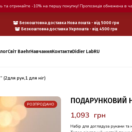
ь та отримайте -10% на першу покупку! Пропозиція обмежена в ча
Безкоштовна доставка Нова пошта - від 5000 грн
Безкоштовна доставка Укрпошта - від 4500 грн
алог
Світ Baehr
Навчання
Контакти
Didier Lab
RU
2для рук,1 для ніг)
ПОДАРУНКОВИЙ НАБ
РОЗПРОДАНО
грн
Набір для доглядуза руками та 