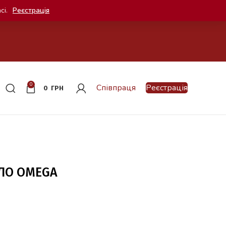
сі.
Реєстрація
0
Співпраця
Реєстрація
0
ГРН
ЛО OMEGA