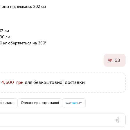
ими підніжками: 202 см
57 см
130 см
 кг обертається на 360°
53
у
4,500
грн
для безкоштовної доставки
візитами
Оплата при отриманні