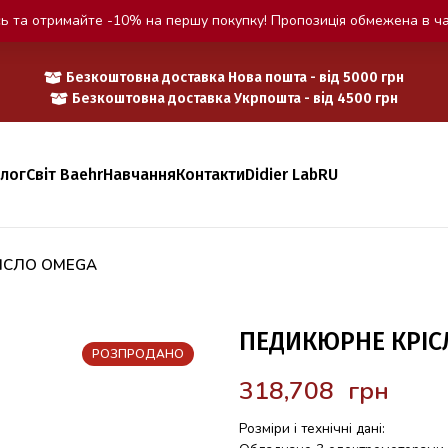
ь та отримайте -10% на першу покупку! Пропозиція обмежена в ча
Безкоштовна доставка Нова пошта - від 5000 грн
Безкоштовна доставка Укрпошта - від 4500 грн
алог
Світ Baehr
Навчання
Контакти
Didier Lab
RU
ІСЛО OMEGA
ПЕДИКЮРНЕ КРІС
РОЗПРОДАНО
грн
Розміри і технічні дані: