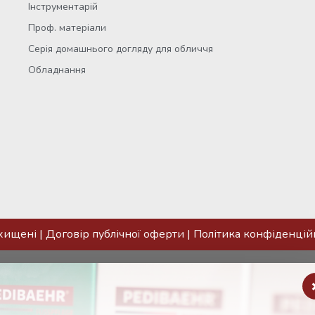
Інструментарій
Проф. матеріали
Серія домашнього догляду для обличчя
Обладнання
ахищені |
Договір публічної оферти
|
Політика конфіденцій