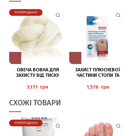
РОЗПРОДАНО
ОВЕЧА ВОВНА ДЛЯ
ЗАХИСТ ПЛЮСНЕВОЇ
Ш
ЗАХИСТУ ВІД ТИСКУ
ЧАСТИНИ СТОПИ ТА
(LAMMWOLLE)
HALLUX VALGUS,
VA
СЕРЕДНIЙ
П
грн
грн
(VORFUSSBANDAGE MIT
VORFUSSPOLSTER UND
СХОЖІ ТОВАРИ
BALLENSCHUTZ MIT
POLYMER-GEL)
PEDIBAEHR
РОЗПРОДАНО