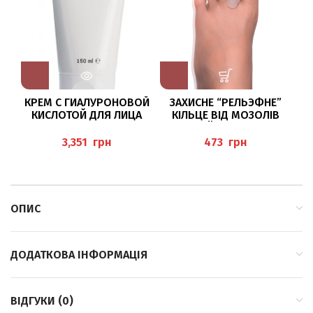
КРЕМ С ГИАЛУРОНОВОЙ
ЗАХИСНЕ “РЕЛЬЭФНЕ”
КИСЛОТОЙ ДЛЯ ЛИЦА
КІЛЬЦЕ ВІД МОЗОЛІВ
150МЛ
“GEL-HÜHNERAUGEN-
М
“HYALURONCREME”
SCHUTZPOLSTER-RING”
грн
грн
BAEHR
PEDIBAEHR
ОПИС
ДОДАТКОВА ІНФОРМАЦІЯ
ВІДГУКИ (0)