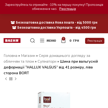
Зареєструйтесь та отримайте -10% на першу покупку! Пропозиція
обмежена в часі.
Реєстрація
Безкоштовна доставка Нова пошта - від 5000 грн
Безкоштовна доставка Укрпошта - від 4500 грн
0
МЕНЮ
0
ГРН
Реєстрація
Головна
»
Магазин
»
Серія домашнього догляду за
обличчям та тілом
»
Супінатори
»
Шина при вальгусній
деформації “HALLUX VALGUS” від 41 розміру, ліва
сторона BORT