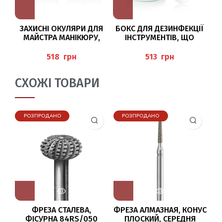
ЗАХИСНІ ОКУЛЯРИ ДЛЯ
БОКС ДЛЯ ДЕЗИНФЕКЦІЇ
МАЙСТРА МАНІКЮРУ,
ІНСТРУМЕНТІВ, ЩО
ПЕДИКЮРУ
ОБЕРТАЮТЬСЯ
(ARBEITSSCHUTZBRILLE
(DESINFEKTIONSDOSE),
(A
грн
грн
MIT SEITENSCHUTZ),
BAEHR
BAEHR
СХОЖІ ТОВАРИ
РОЗПРОДАНО
РОЗПРОДАНО
ФРЕЗА СТАЛЕВА,
ФРЕЗА АЛМАЗНАЯ, КОНУС
ШЛ
ФІСУРНА 84RS/050
ПЛОСКИЙ, СЕРЕДНЯ